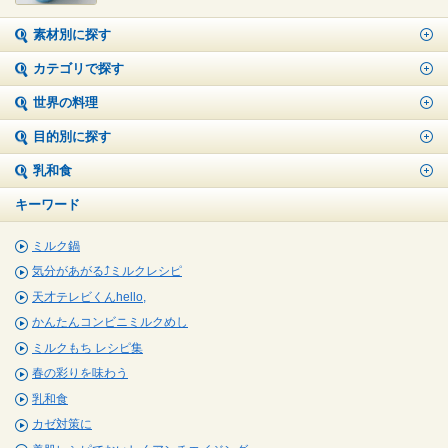
素材別に探す
カテゴリで探す
世界の料理
目的別に探す
乳和食
キーワード
ミルク鍋
気分があがる⤴ミルクレシピ
天才テレビくんhello,
かんたんコンビニミルクめし
ミルクもち レシピ集
春の彩りを味わう
乳和食
カゼ対策に