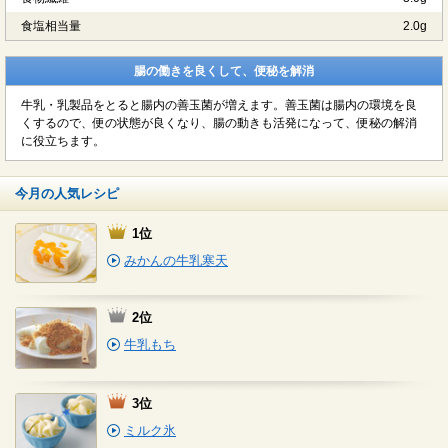
食塩相当量
2.0g
腸の働きを良くして、便秘を解消
牛乳・乳製品をとると腸内の善玉菌が増えます。善玉菌は腸内の環境を良
くするので、便の状態が良くなり、腸の動きも活発になって、便秘の解消
に役立ちます。
今月の人気レシピ
1位
みかんの牛乳寒天
2位
牛乳もち
3位
ミルク氷