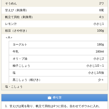
そうめん
2ワ
甘えび（刺身用）
8尾
帆立て貝柱（刺身用）
4コ
レモン汁
小さじ1
枝豆（さや付き）
100g
＜A＞
ヨーグルト
180g
牛乳
180ml
オリ－ブ油
小さじ2
柚子こしょう
小さじ1/2～1
塩
小さじ1/5強
黒こしょう（粗びき）
少々
塩・こしょう
作り方
1.
甘えびは尾を取り、帆立て貝柱は4つに切る。合わせてボウルに入れ、