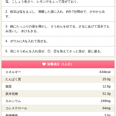
塩、こしょう各少々、レモン汁をふって混ぜておく。
2.
枝豆は塩をまぶし、沸騰した湯に入れ、約5-7分間ゆで、さやから出
す。
3.
鍋にたっぷりの湯を沸かし、そうめんをゆでる。ざるにあげて流水でも
み洗いし、水けをきる。
4.
ボウルにAを入れて混ぜる。
5.
④にそうめんを入れ混ぜ、①、②を加えてさっと混ぜ、器に盛る。
栄養成分（1人分）
エネルギー
434kcal
たんぱく質
25.0g
脂質
12.9g
炭水化物
51.3g
カルシウム
249mg
コレステロール
64mg
食物繊維
3.0g