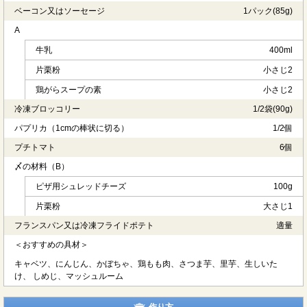
ベーコン又はソーセージ
1パック(85g)
A
牛乳
400ml
片栗粉
小さじ2
鶏がらスープの素
小さじ2
冷凍ブロッコリー
1/2袋(90g)
パプリカ（1cmの棒状に切る）
1/2個
プチトマト
6個
〆の材料（B）
ピザ用シュレッドチーズ
100g
片栗粉
大さじ1
フランスパン又は冷凍フライドポテト
適量
＜おすすめの具材＞
キャベツ、にんじん、かぼちゃ、鶏もも肉、さつま芋、里芋、生しいた
け、 しめじ、マッシュルーム
作り方