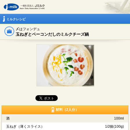
ミルクレシピ
〆はフォンデュ
玉ねぎとベーコンだしのミルクチーズ鍋
材料（2人分）
酒
100ml
玉ねぎ（薄くスライス）
1/2個(100g)