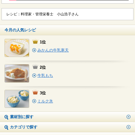
レシピ：料理家・管理栄養士 小山浩子さん
今月の人気レシピ
1位
みかんの牛乳寒天
2位
牛乳もち
3位
ミルク氷
素材別に探す
カテゴリで探す