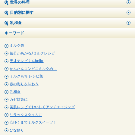
世界の料理
目的別に探す
乳和食
キーワード
ミルク鍋
気分があがる⤴ミルクレシピ
天才テレビくんhello,
かんたんコンビニミルクめし
ミルクもち レシピ集
春の彩りを味わう
乳和食
カゼ対策に
美肌レシピでおいしくアンチエイジング
リラックスタイムに
心ゆくまでミルクスイーツ！
ひな祭り