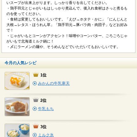
いスープが出来上がります。しっかり香りを出してください。
・鶏手羽元とじゃがいもはしっかり煮込んで、後入れ食材はさっと煮るも
のを使ってください。
・食材は変更してもおいしいです。「えび→ホタテ・かに」「にんじんと
大根→レタス・ほうれん草」「鶏手羽元→豚バラ肉・肉団子」などお好み
で！
・じゃがいもとコーンがアクセント！味噌やコーンバター、ごろごろじゃ
がいもで北海道ミルク鍋に！
・〆にラーメンの麺や、そうめんなどでいただいてもおいしいです。
今月の人気レシピ
1位
みかんの牛乳寒天
2位
牛乳もち
3位
ミルク氷