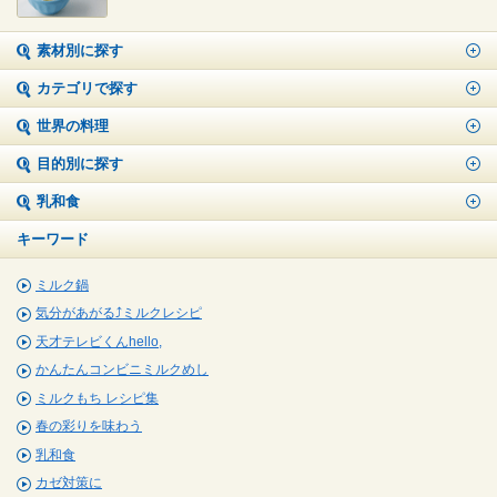
素材別に探す
カテゴリで探す
世界の料理
目的別に探す
乳和食
キーワード
ミルク鍋
気分があがる⤴ミルクレシピ
天才テレビくんhello,
かんたんコンビニミルクめし
ミルクもち レシピ集
春の彩りを味わう
乳和食
カゼ対策に