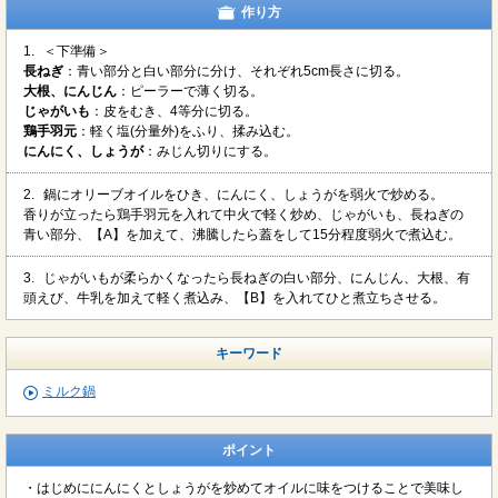
作り方
1.
＜下準備＞
長ねぎ
：青い部分と白い部分に分け、それぞれ5cm長さに切る。
大根、にんじん
：ピーラーで薄く切る。
じゃがいも
：皮をむき、4等分に切る。
鶏手羽元
：軽く塩(分量外)をふり、揉み込む。
にんにく、しょうが
：みじん切りにする。
2.
鍋にオリーブオイルをひき、にんにく、しょうがを弱火で炒める。
香りが立ったら鶏手羽元を入れて中火で軽く炒め、じゃがいも、長ねぎの
青い部分、【A】を加えて、沸騰したら蓋をして15分程度弱火で煮込む。
3.
じゃがいもが柔らかくなったら長ねぎの白い部分、にんじん、大根、有
頭えび、牛乳を加えて軽く煮込み、【B】を入れてひと煮立ちさせる。
キーワード
ミルク鍋
ポイント
・はじめににんにくとしょうがを炒めてオイルに味をつけることで美味し