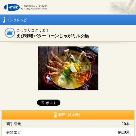
ミルクレシピ
こってりコクうま！
えび味噌バターコーンじゃがミルク鍋
材料（4人分）
鶏手羽元
10本
有頭エビ
約10尾