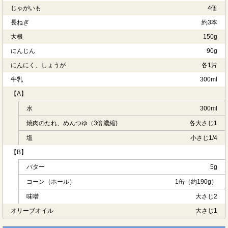
じゃがいも
4個
長ねぎ
約3本
大根
150g
にんじん
90g
にんにく、しょうが
各1片
牛乳
300ml
【A】
水
300ml
焼肉のたれ、めんつゆ（3倍濃縮)
各大さじ1
塩
小さじ1/4
【B】
バター
5g
コーン（ホール）
1缶（約190g）
味噌
大さじ2
オリーブオイル
大さじ1