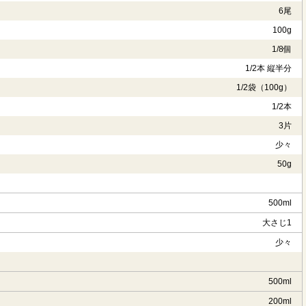
6尾
100g
1/8個
1/2本 縦半分
1/2袋（100g）
1/2本
3片
少々
50g
500ml
大さじ1
少々
500ml
200ml