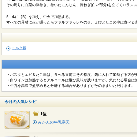
その周りに白菜の豚巻き、巻いたにんじん、長ねぎ(白い部分)を立ててバラン
5.
4.
に【B】を加え、中火で加熱する。
すべての具材に火が通ったらファルファッレをのせ、えびとたこの串は食べる
ミルク鍋
・パスタとエビ＆たこ串は、食べる直前にその都度、鍋に入れて加熱する方が
・白ワインは加熱するとアルコールは飛び風味が残りますが、気になる場合は無
・牛乳を高温で煮詰めると分離する場合がありますがそのままいただけます。
今月の人気レシピ
1位
みかんの牛乳寒天