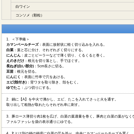
白ワイン
コンソメ（顆粒）
1.
＜下準備＞
カマンベールチーズ
：表面に放射状に軽く切り込みを入れる。
白菜
：葉と芯に分け、それぞれざく切りにする。
にんじん
：皮ごとピーラーなどで薄く切り、くるくると巻く。
えのきだけ
：根元を切り落とし、手でほぐす。
長ねぎ(白い部分)
：5cm長さに切る。
豆苗
：根元を切る。
にんにく
：表面に竹串で穴をあける。
エビ(殻付き)
：背ワタを取り除き、殻をむく。
ゆでたこ
：ぶつ切りにする。
2.
鍋に【A】を中火で沸かし、エビ、たこを入れてさっと火を通す。
取り出して粗熱が取れたらそれぞれ串に刺す。
3.
豚ロース薄切り肉1枚を広げ、白菜の葉適量を巻く。豚肉と白菜の葉がなく
ファルファッレを袋の表示通りにゆでる。
4.
2.
とは別の鍋の鍋底に白菜の芯を並べ、中央にカマンベールチーズを置く。