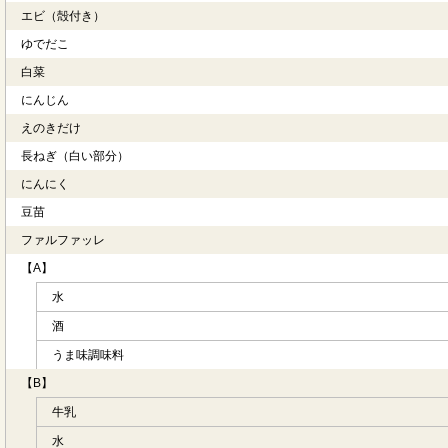
エビ（殻付き）
ゆでだこ
白菜
にんじん
えのきだけ
長ねぎ（白い部分）
にんにく
豆苗
ファルファッレ
【A】
水
酒
うま味調味料
【B】
牛乳
水