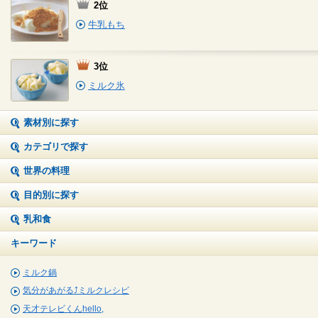
2位
牛乳もち
3位
ミルク氷
素材別に探す
カテゴリで探す
世界の料理
目的別に探す
乳和食
キーワード
ミルク鍋
気分があがる⤴ミルクレシピ
天才テレビくんhello,