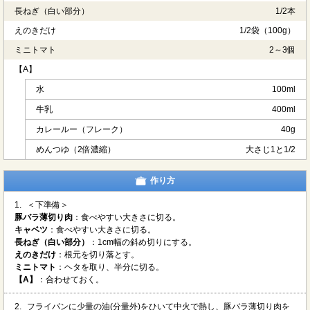
長ねぎ（白い部分）
1/2本
えのきだけ
1/2袋（100g）
ミニトマト
2～3個
【A】
水
100ml
牛乳
400ml
カレールー（フレーク）
40g
めんつゆ（2倍濃縮）
大さじ1と1/2
作り方
1.
＜下準備＞
豚バラ薄切り肉
：食べやすい大きさに切る。
キャベツ
：食べやすい大きさに切る。
長ねぎ（白い部分）
：1cm幅の斜め切りにする。
えのきだけ
：根元を切り落とす。
ミニトマト
：ヘタを取り、半分に切る。
【A】
：合わせておく。
2.
フライパンに少量の油(分量外)をひいて中火で熱し、豚バラ薄切り肉を