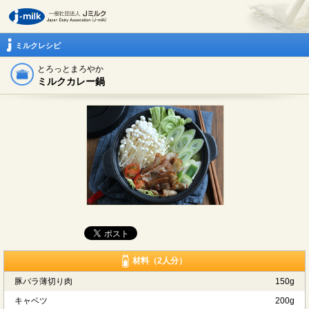
ミルクレシピ
とろっとまろやか
ミルクカレー鍋
材料（2人分）
豚バラ薄切り肉
150g
キャベツ
200g