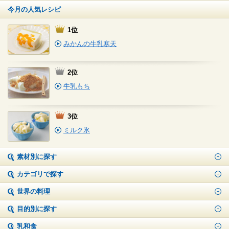
今月の人気レシピ
1位
みかんの牛乳寒天
2位
牛乳もち
3位
ミルク氷
素材別に探す
カテゴリで探す
世界の料理
目的別に探す
乳和食