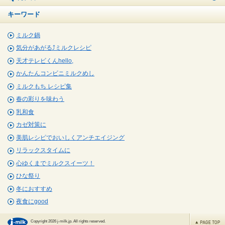
キーワード
ミルク鍋
気分があがる⤴ミルクレシピ
天才テレビくんhello,
かんたんコンビニミルクめし
ミルクもち レシピ集
春の彩りを味わう
乳和食
カゼ対策に
美肌レシピでおいしくアンチエイジング
リラックスタイムに
心ゆくまでミルクスイーツ！
ひな祭り
冬におすすめ
夜食にgood
Copyright 2026 j-milk.jp. All rights reserved.