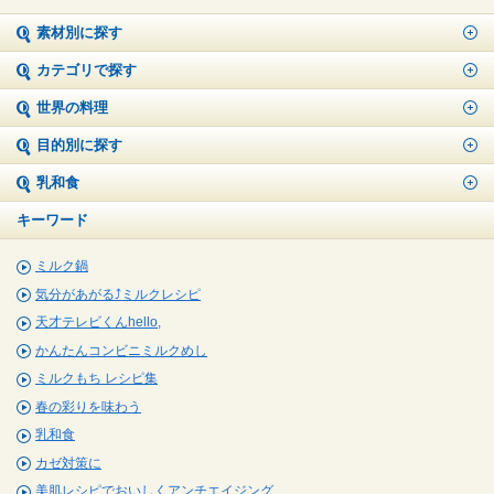
素材別に探す
カテゴリで探す
世界の料理
目的別に探す
乳和食
キーワード
ミルク鍋
気分があがる⤴ミルクレシピ
天才テレビくんhello,
かんたんコンビニミルクめし
ミルクもち レシピ集
春の彩りを味わう
乳和食
カゼ対策に
美肌レシピでおいしくアンチエイジング