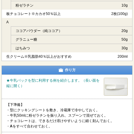
粉ゼラチン
10g
板チョコレート※カカオ50％以上
2枚(100g)
A
ココアパウダー（純ココア）
20g
グラニュー糖
50g
はちみつ
30g
生クリーム※乳脂肪40％以上がおすすめ
200ml
作り方
★牛乳パックを型に利用する例を紹介します。（長い面を
縦に開く）
【下準備】
・型にクッキングシートを敷き、冷蔵庫で冷やしておく。
・牛乳50mlに粉ゼラチンを振り入れ、スプーンで混ぜておく。
・チョコレートは、できるだけ溶けやすいように細く刻んでおく。
・
A
をすべて合わせておく。