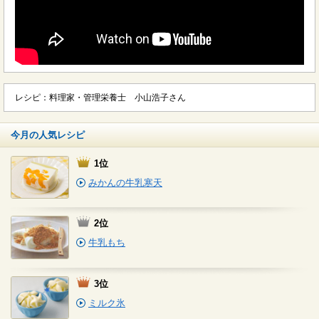
レシピ：料理家・管理栄養士 小山浩子さん
今月の人気レシピ
1位
みかんの牛乳寒天
2位
牛乳もち
3位
ミルク氷