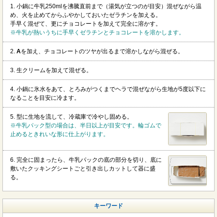
1. 小鍋に牛乳250mlを沸騰直前まで（湯気が立つのが目安）混ぜながら温
め、火を止めてからふやかしておいたゼラチンを加える。
手早く混ぜて、更にチョコレートを加えて完全に溶かす。
※牛乳が熱いうちに手早くゼラチンとチョコレートを溶かします。
2.
A
を加え、チョコレートのツヤが出るまで溶かしながら混ぜる。
3. 生クリームを加えて混ぜる。
4. 小鍋に氷水をあて、とろみがつくまでヘラで混ぜながら生地が5度以下に
なることを目安に冷ます。
5. 型に生地を流して、冷蔵庫で冷やし固める。
※牛乳パック型の場合は、半日以上が目安です。輪ゴムで
止めるときれいな形に仕上がります。
6. 完全に固まったら、牛乳パックの底の部分を切り、底に
敷いたクッキングシートごと引き出しカットして器に盛
る。
キーワード