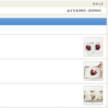
大さじ2
あずき缶2杯分（約350ml）