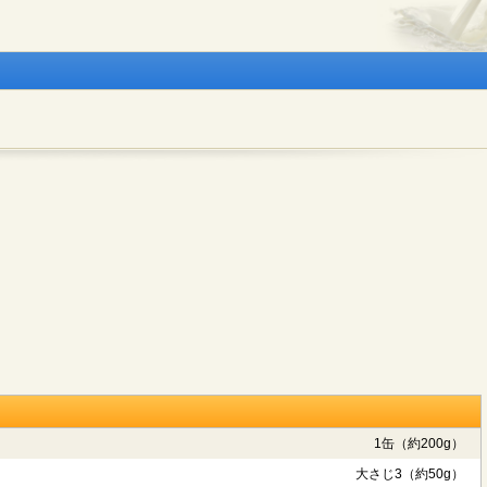
1缶（約200g）
大さじ3（約50g）