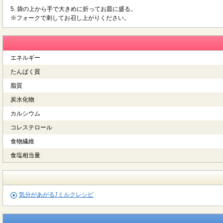
5. 袋の上から手で大きめに折ってお皿に盛る。
※フォークで刺してお召し上がりください。
エネルギー
たんぱく質
脂質
炭水化物
カルシウム
コレステロール
食物繊維
食塩相当量
気分があがる⤴ミルクレシピ