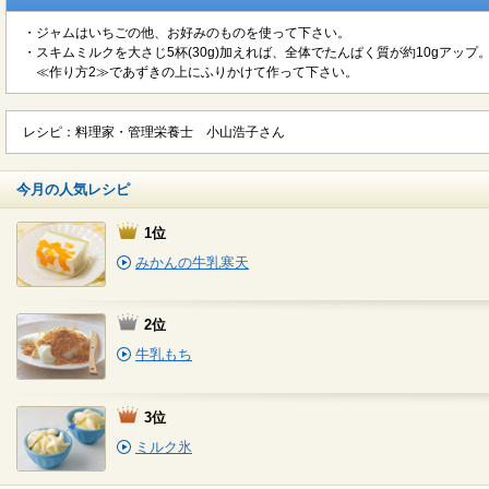
・ジャムはいちごの他、お好みのものを使って下さい。
・スキムミルクを大さじ5杯(30g)加えれば、全体でたんぱく質が約10gアップ
≪作り方2≫であずきの上にふりかけて作って下さい。
レシピ：料理家・管理栄養士 小山浩子さん
今月の人気レシピ
1位
みかんの牛乳寒天
2位
牛乳もち
3位
ミルク氷