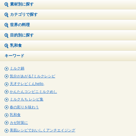
素材別に探す
カテゴリで探す
世界の料理
目的別に探す
乳和食
キーワード
ミルク鍋
気分があがる⤴ミルクレシピ
天才テレビくんhello,
かんたんコンビニミルクめし
ミルクもち レシピ集
春の彩りを味わう
乳和食
カゼ対策に
美肌レシピでおいしくアンチエイジング