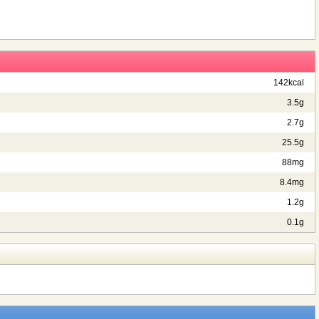
142kcal
3.5g
2.7g
25.5g
88mg
8.4mg
1.2g
0.1g