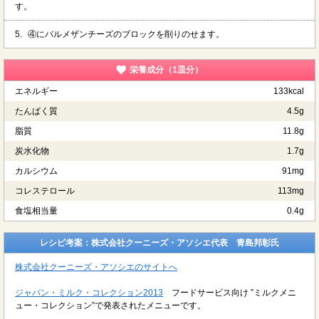
す。
5.
④にバルメザンチーズのブロックを削りのせます。
栄養成分（1皿分）
エネルギー
133kcal
たんぱく質
4.5g
脂質
11.8g
炭水化物
1.7g
カルシウム
91mg
コレステロール
113mg
食塩相当量
0.4g
レシピ考案：株式会社クーニーズ・アソシエ代表 青島邦彰氏
株式会社クーニーズ・アソシエのサイトへ
ジャパン・ミルク・コレクション2013
フードサービス向け ”ミルクメニ
ュー・コレクション”で発表されたメニューです。