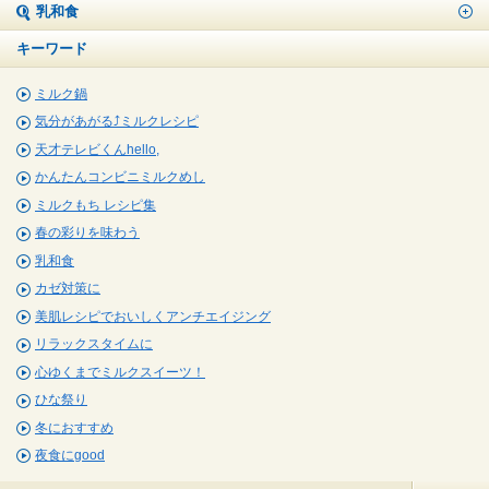
乳和食
キーワード
ミルク鍋
気分があがる⤴ミルクレシピ
天才テレビくんhello,
かんたんコンビニミルクめし
ミルクもち レシピ集
春の彩りを味わう
乳和食
カゼ対策に
美肌レシピでおいしくアンチエイジング
リラックスタイムに
心ゆくまでミルクスイーツ！
ひな祭り
冬におすすめ
夜食にgood