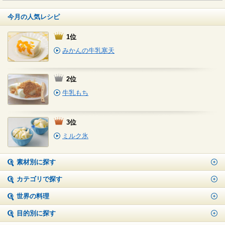
今月の人気レシピ
1位
みかんの牛乳寒天
2位
牛乳もち
3位
ミルク氷
素材別に探す
カテゴリで探す
世界の料理
目的別に探す