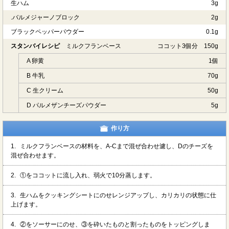
生ハム
3g
.バルメジャーノブロック
2g
ブラックペッパーパウダー
0.1g
スタンバイレシピ
ミルクフランベース
ココット3個分 150g
A 卵黄
1個
B 牛乳
70g
C 生クリーム
50g
D パルメザンチーズパウダー
5g
作り方
1.
ミルクフランベースの材料を、A-Cまで混ぜ合わせ濾し、Dのチーズを
混ぜ合わせます。
2.
①をココットに流し入れ、弱火で10分蒸します。
3.
生ハムをクッキングシートにのせレンジアップし、カリカリの状態に仕
上げます。
4.
②をソーサーにのせ、③を砕いたものと割ったものをトッピングしま