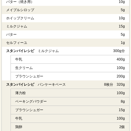
バター（焼き用）
10g
メイプルシロップ
5g
ホイップクリーム
10g
ミルクジャム
15g
バター
5g
セルフィーユ
1g
スタンバイレシピ
ミルクジャム
300g分
牛乳
400g
生クリーム
100g
ブラウンシュガー
200g
スタンバイレシピ
パンケーキベース
8枚分 320g
薄力粉
100g
ベーキングパウダー
8g
ブラウンシュガー
15g
牛乳
100g
鶏卵
2個