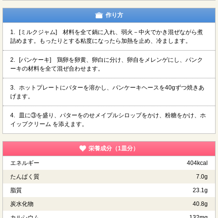
作り方
1.
[ミルクジャム] 材料を全て鍋に入れ、弱火－中火でかき混ぜながら煮
詰めます。もったりとする粘度になったら加熱を止め、冷まします。
2.
[パンケーキ] 鶏卵を卵黄、卵白に分け、卵自をメレンゲにし、パンク
ーキの材料を全て混ぜ合わせます。
3.
ホットプレートにバターを溶かし、バンケーキヘースを40gずつ焼きあ
げます。
4.
皿に③を盛り、パターをのせメイプルシロップをかけ、粉糖をかけ、ホ
イップクリーム を添えます。
栄養成分（1皿分）
エネルギー
404kcal
たんぱく質
7.0g
脂質
23.1g
炭水化物
40.8g
カルシウム
132mg