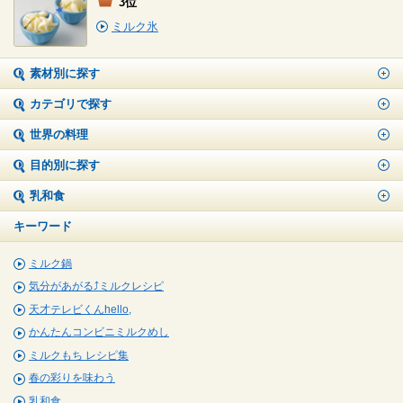
3位
ミルク氷
素材別に探す
カテゴリで探す
世界の料理
目的別に探す
乳和食
キーワード
ミルク鍋
気分があがる⤴ミルクレシピ
天才テレビくんhello,
かんたんコンビニミルクめし
ミルクもち レシピ集
春の彩りを味わう
乳和食