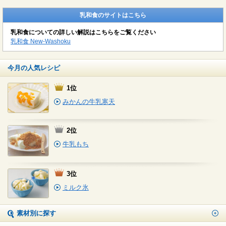
乳和食のサイトはこちら
乳和食についての詳しい解説はこちらをご覧ください
乳和食 New-Washoku
今月の人気レシピ
1位
みかんの牛乳寒天
2位
牛乳もち
3位
ミルク氷
素材別に探す