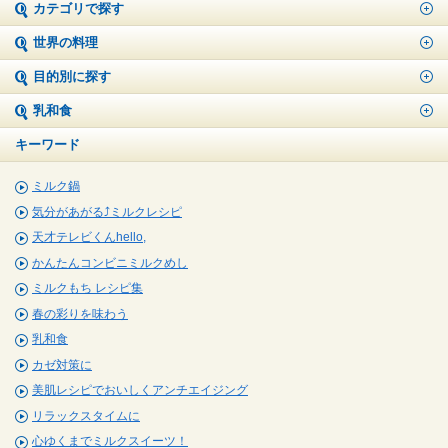
カテゴリで探す
世界の料理
目的別に探す
乳和食
キーワード
ミルク鍋
気分があがる⤴ミルクレシピ
天才テレビくんhello,
かんたんコンビニミルクめし
ミルクもち レシピ集
春の彩りを味わう
乳和食
カゼ対策に
美肌レシピでおいしくアンチエイジング
リラックスタイムに
心ゆくまでミルクスイーツ！