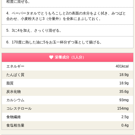
程度に混ぜる。
4.
ペーパータオルでとうもろこしと2の表面の水分をよく拭き、みつばと
合わせ、小麦粉大さじ3（分量外）を全体にまぶしておく。
5.
3に4を加え、さっくり混ぜる。
6.
170度に熱した油に5をお玉一杯分ずつ落として揚げる。
栄養成分（1人分）
エネルギー
401kcal
たんぱく質
18.9g
脂質
18.9g
炭水化物
35.6g
カルシウム
93mg
コレステロール
154mg
食物繊維
2.5g
食塩相当量
0.4g