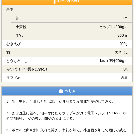
材料（4人分）
基本
卵
1コ
小麦粉
カップ1（100g）
牛乳
200ml
むきえび
200g
酒
大さじ1
とうもろこし
1本（正味200g）
みつば（3cm長さに切る）
1束
サラダ油
適量
作り方
1.
卵、牛乳、計量した粉は混ぜる直前まで冷蔵庫で冷やしておく。
2.
えびは皿に並べ、酒をかけたらラップをかけて電子レンジ（600W）で3
分間加熱し、その後5分間そのままにする。
3.
ボウルに卵を割り入れて溶き、牛乳を加え、小麦粉を加えて粉けが残る