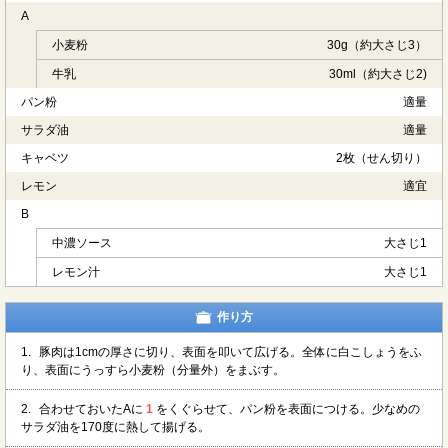
A
小麦粉
30g（約大さじ3）
牛乳
30ml（約大さじ2)
パン粉
適量
サラダ油
適量
キャベツ
2枚（せん切り）
レモン
適宜
B
中濃ソース
大さじ1
レモン汁
大さじ1
作り方
1.
豚肉は1cmの厚さに切り、表面を叩いて広げる。全体に白こしょうをふ
り、表面にうっすら小麦粉（分量外）をまぶす。
2.
合わせておいたAに
1
をくぐらせて、パン粉を表面につける。少なめの
サラダ油を170度に熱して揚げる。