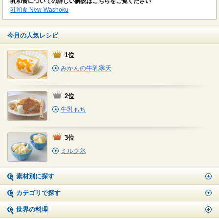
乳和食についての詳しい解説はこちらをご覧ください
乳和食 New-Washoku
今月の人気レシピ
1位
みかんの牛乳寒天
2位
牛乳もち
3位
ミルク氷
素材別に探す
カテゴリで探す
世界の料理