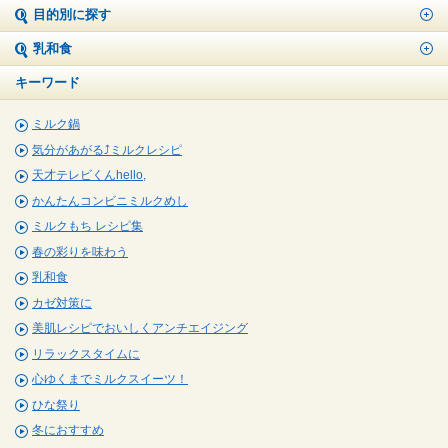
目的別に探す
乳和食
キーワード
ミルク鍋
気分があがる⤴ミルクレシピ
天才テレビくんhello,
かんたんコンビニミルクめし
ミルクもち レシピ集
春の彩りを味わう
乳和食
カゼ対策に
美肌レシピでおいしくアンチエイジング
リラックスタイムに
心ゆくまでミルクスイーツ！
ひな祭り
冬におすすめ