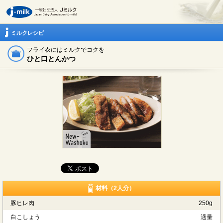
ミルクレシピ
フライ衣にはミルクでコクを
ひと口とんかつ
材料（2人分）
豚ヒレ肉
250g
白こしょう
適量