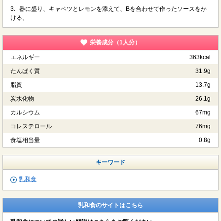
3.
器に盛り、キャベツとレモンを添えて、Bを合わせて作ったソースをか
ける。
栄養成分（1人分）
エネルギー
363kcal
たんぱく質
31.9g
脂質
13.7g
炭水化物
26.1g
カルシウム
67mg
コレステロール
76mg
食塩相当量
0.8g
キーワード
乳和食
乳和食のサイトはこちら