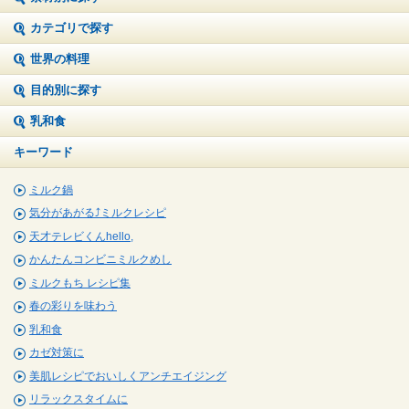
カテゴリで探す
世界の料理
目的別に探す
乳和食
キーワード
ミルク鍋
気分があがる⤴ミルクレシピ
天才テレビくんhello,
かんたんコンビニミルクめし
ミルクもち レシピ集
春の彩りを味わう
乳和食
カゼ対策に
美肌レシピでおいしくアンチエイジング
リラックスタイムに