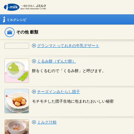
ミルクレシピ
その他 穀類
グランマとっておきの牛乳デザート
くるみ餅（ずんだ餅）
餅をくるむので「くるみ餅」と呼びます。
チーズインみたらし団子
モチモチした団子生地に包まれたおいしい秘密
ミルク汁粉