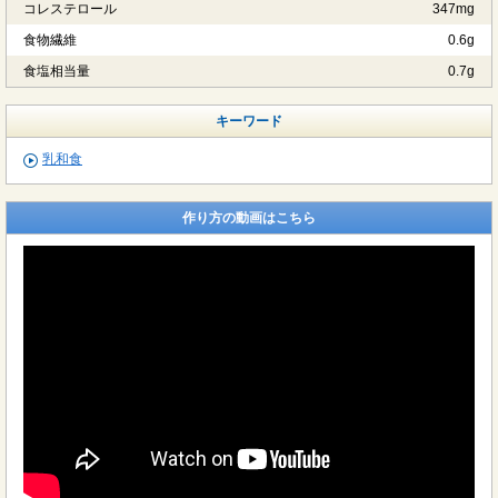
コレステロール
347mg
食物繊維
0.6g
食塩相当量
0.7g
キーワード
乳和食
作り方の動画はこちら