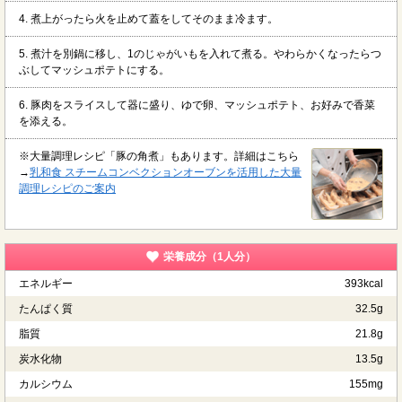
4. 煮上がったら火を止めて蓋をしてそのまま冷ます。
5. 煮汁を別鍋に移し、1のじゃがいもを入れて煮る。やわらかくなったらつ
ぶしてマッシュポテトにする。
6. 豚肉をスライスして器に盛り、ゆで卵、マッシュポテト、お好みで香菜
を添える。
※大量調理レシピ「豚の角煮」もあります。詳細はこちら
→
乳和食 スチームコンベクションオーブンを活用した大量
調理レシピのご案内
栄養成分（1人分）
エネルギー
393kcal
たんぱく質
32.5g
脂質
21.8g
炭水化物
13.5g
カルシウム
155mg