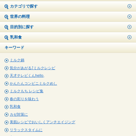
カテゴリで探す
世界の料理
目的別に探す
乳和食
キーワード
ミルク鍋
気分があがる⤴ミルクレシピ
天才テレビくんhello,
かんたんコンビニミルクめし
ミルクもち レシピ集
春の彩りを味わう
乳和食
カゼ対策に
美肌レシピでおいしくアンチエイジング
リラックスタイムに