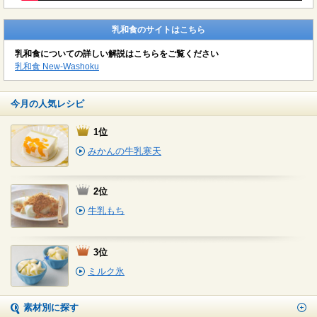
乳和食のサイトはこちら
乳和食についての詳しい解説はこちらをご覧ください
乳和食 New-Washoku
今月の人気レシピ
1位
みかんの牛乳寒天
2位
牛乳もち
3位
ミルク氷
素材別に探す