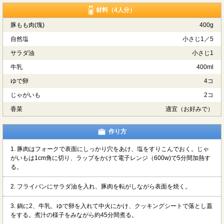
材料（4人分）
豚もも肉(塊)
400g
自然塩
小さじ1／5
サラダ油
小さじ1
牛乳
400ml
ゆで卵
4コ
じゃがいも
2コ
香菜
適宜（お好みで）
作り方
1. 豚肉はフォークで表面にしっかり穴をあけ、塩をすりこんでおく。じゃ
がいもは1cm角に切り、ラップをかけて電子レンジ（600w)で5分間加熱す
る。
2. フライパンにサラダ油を入れ、豚肉を転がしながら表面を焼く。
3. 鍋に2、牛乳、ゆで卵を入れて中火にかけ、クッキングシートで落とし蓋
をする。煮汁の様子をみながら約45分間煮る。