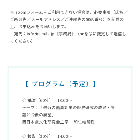
※ zoomフォームをご利用できない場合は、必要事項（氏名／
ご所属先／メールアドレス／ご連絡先の電話番号）を記載の
上、お申込みをお願いします。
宛先：info★j-milk.jp《事務局》（★を＠に変更して送信し
てください）
【 プログラム（予定）】
◇ 講演
（60分）
13:00～
テーマ：「最近の酪農乳業の歴史研究の成果・課
題と今後の展望」
西日本食文化研究会主宰 和仁皓明氏
◇ 報告
（30分）
14:00～