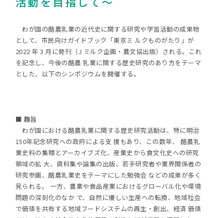
活動を目指して～
わが国の酪農乳業の近代史に関する研究や学習活動の成果物
として、市民向けガイドブック「東京ミ ルクものがたり」が
2022 年 3 月に発刊（J ミルク企画・農文協出版）される。これ
を記念し、今後の酪農 乳業に関する歴史研究のあり方をテーマ
とした、以下のシンポジウムを開催する。
■ 趣旨
わが国における酪農乳業に関する歴史研究活動は、特に明治
150年記念研究への政府による支 援もあり、この数年、 酪農乳
業史料の集積とアーカイブズ化、産業史から食文化史への研究
領域の拡 大、資料集や論集の出版、若手研究者や業界関係者の
研究参画、酪農乳業史をテーマにした勉強会 などの成果が多く
見られる。 一方、農業や食品産業におけるグローバル化や環境
問題の深刻化のなか で、自然に優しい生産への転換、地域社会
で価値を共有する地域フードシステムの再生・創出、経済 価値