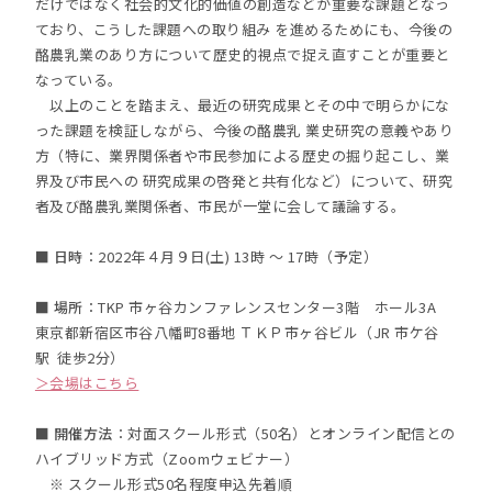
だけではなく社会的文化的価値の創造などが重要な課題となっ
ており、こうした課題への取り組み を進めるためにも、今後の
酪農乳業のあり方について歴史的視点で捉え直すことが重要と
なっている。
以上のことを踏まえ、最近の研究成果とその中で明らかにな
った課題を検証しながら、今後の酪農乳 業史研究の意義やあり
方（特に、業界関係者や市民参加による歴史の掘り起こし、業
界及び市民への 研究成果の啓発と共有化など）について、研究
者及び酪農乳業関係者、市民が一堂に会して議論する。
■ 日時
：2022年４月９日(土) 13時 〜 17時（予定）
■ 場所
：TKP 市ヶ谷カンファレンスセンター3階 ホール3A
東京都新宿区市谷八幡町8番地 ＴＫＰ市ヶ谷ビル（JR 市ケ谷
駅 徒歩2分）
＞会場はこちら
■ 開催
方法
：対面スクール形式（50名）とオンライン配信との
ハイブリッド方式（Zoomウェビナー）
※ スクール形式50名程度申込先着順