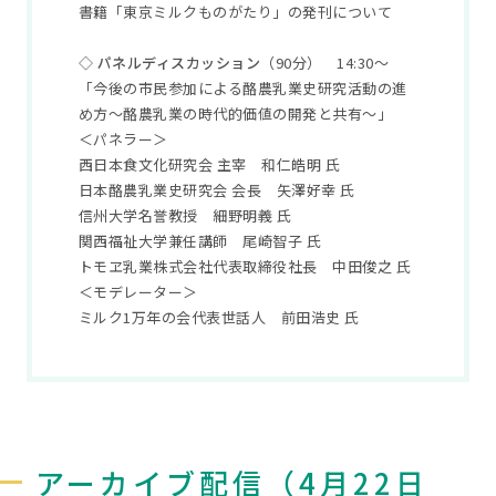
書籍「東京ミルクものがたり」の発刊について
◇ パネルディスカッション
（90分）
14:30～
「今後の市民参加による酪農乳業史研究活動の進
め方〜酪農乳業の時代的価値の開発と共有〜」
＜パネラー＞
西日本食文化研究会 主宰 和仁皓明 氏
日本酪農乳業史研究会 会長 矢澤好幸 氏
信州大学名誉教授 細野明義 氏
関西福祉大学兼任講師 尾崎智子 氏
トモヱ乳業株式会社代表取締役社長 中田俊之 氏
＜モデレーター＞
ミルク1万年の会代表世話人 前田浩史 氏
アーカイブ配信（4月22日