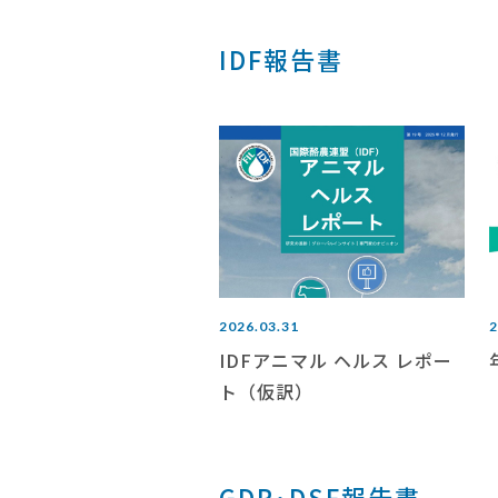
IDF報告書
2026.03.31
2
IDFアニマル ヘルス レポー
ト（仮訳）
GDP･DSF報告書