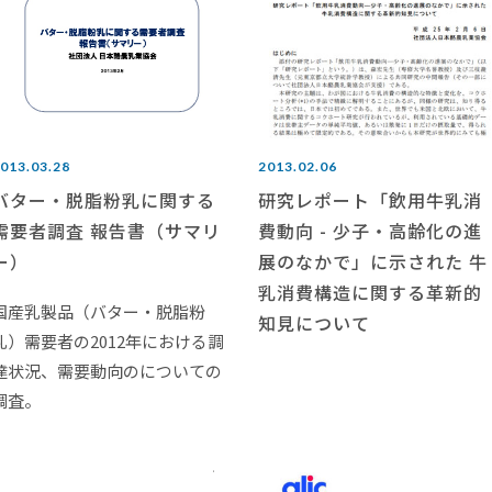
013.03.28
2013.02.06
バター・脱脂粉乳に関する
研究レポート「飲用牛乳消
需要者調査 報告書（サマリ
費動向 - 少子・高齢化の進
ー）
展のなかで」に示された 牛
乳消費構造に関する革新的
国産乳製品（バター・脱脂粉
知見について
乳）需要者の2012年における調
達状況、需要動向のについての
調査。