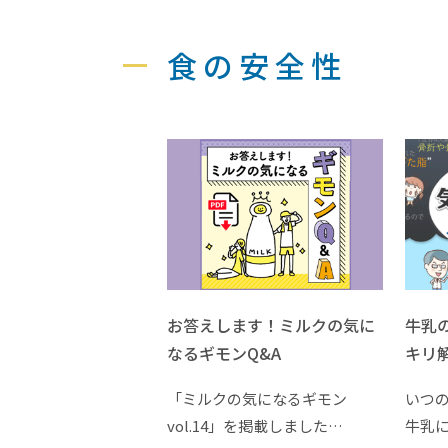
食の安全性
お答えします！ミルクの気に
牛乳
なるギモンQ&A
キリ
「ミルクの気になるギモン
いつ
vol.14」を掲載しました…
牛乳