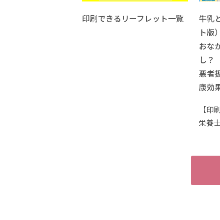
印刷できるリーフレット一覧
牛乳
ト版
おな
し？
悪者
康効
【印
栄養