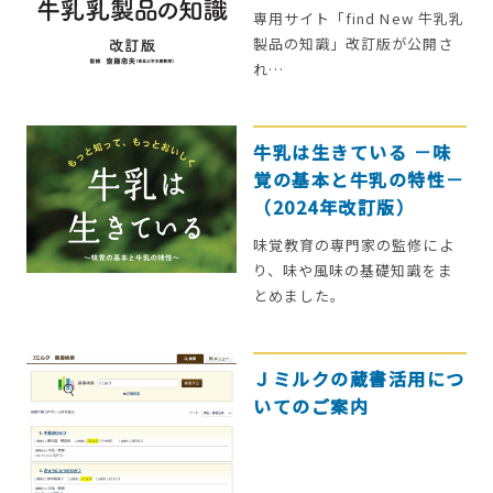
専用サイト「find New 牛乳乳
製品の知識」改訂版が公開さ
れ…
牛乳は生きている －味
覚の基本と牛乳の特性－
（2024年改訂版）
味覚教育の専門家の監修によ
り、味や風味の基礎知識をま
とめました。
Ｊミルクの蔵書活用につ
いてのご案内