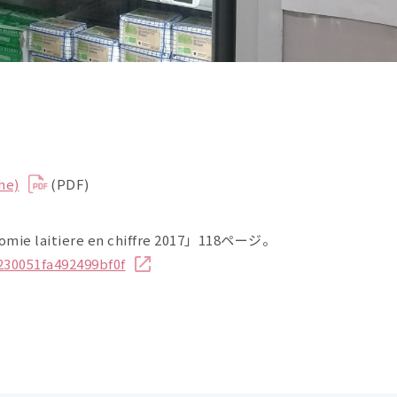
he)
(PDF)
aitiere en chiffre 2017」118ページ。
230051fa492499bf0f