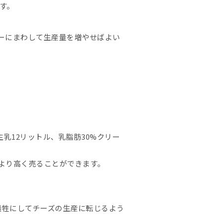
す。
ーにまわして生産量を増やせばよい
乳12リットル、乳脂肪30%クリー
より高く売ることができます。
を犠牲にしてチーズの生産に転じるよう