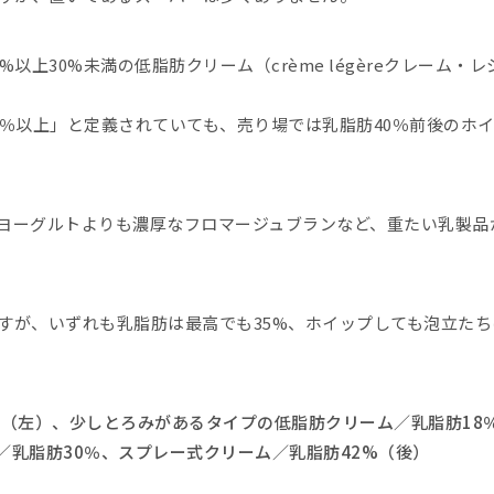
以上30%未満の低脂肪クリーム（crème légèreクレーム
8％以上」と定義されていても、売り場では乳脂肪40％前後のホ
ヨーグルトよりも濃厚なフロマージュブランなど、重たい乳製品
すが、いずれも乳脂肪は最高でも35%、ホイップしても泡立た
（左）、少しとろみがあるタイプの低脂肪クリーム／乳脂肪18％（
ーム／乳脂肪30％、スプレー式クリーム／乳脂肪42%（後）