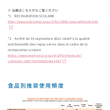
※ 出典はこちらからご覧ください
*1 RESTAURATION SCOLAIRE
http://www.education.gouv.fr/bo/2001/special9/note.htm
*2 Arrêté du 30 septembre 2011 relatif à la qualité
nutritionnelle des repas servis dans le cadre de la
restauration scolaire
https://www.legifrance.gouv.fr/affichTexte.do?
cidTexte=JORFTEXT000024614763
食品別推奨使用頻度