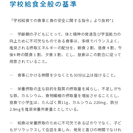
学校給食全般の基準
「学校給食での食事と食の安全に関する指令」より抜粋*1
— 学齢期の子どもにとって、体と精神の発達及び学習能力の
向上ために不可欠なものである食事は、多様でバランスよく、
推奨される摂取エネルギーの配分を、朝食 2 割、昼食 4 割、午
後4 時の間食 1 割、夕食 3 割、とし、昼食はこの割合に従って
用意されていること。
— 食事にかける時間を少なくとも30分以上は設けること。
— 栄養摂取の主な目的を脂質の摂取量を減らし、不足しがち
な鉄、カルシウム、食物繊維の摂取量を増加させることとし、
昼食で小学生は、たんぱく質11g、カルシウム 220mg、鉄分
2.8mgを推奨栄養所要量ととしている。
— 給食は栄養摂取のために不可欠であるばかりでなく、子ど
もがリラックスして会話を楽しみ、発見と喜びの時間でなけれ