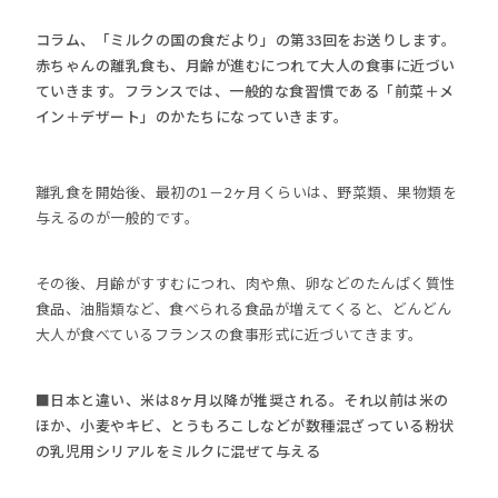
コラム、「ミルクの国の食だより」の第33回をお送りします。
赤ちゃんの離乳食も、月齢が進むにつれて大人の食事に近づい
ていきます。フランスでは、一般的な食習慣である「前菜＋メ
イン＋デザート」のかたちになっていきます。
離乳食を開始後、最初の1－2ヶ月くらいは、野菜類、果物類を
与えるのが一般的です。
その後、月齢がすすむにつれ、肉や魚、卵などのたんぱく質性
食品、油脂類など、食べられる食品が増えてくると、どんどん
大人が食べているフランスの食事形式に近づいてきます。
■日本と違い、米は8ヶ月以降が推奨される。それ以前は米の
ほか、小麦やキビ、とうもろこしなどが数種混ざっている粉状
の乳児用シリアルをミルクに混ぜて与える