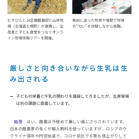
むすびえとJA全農酪農部と山岸牧
事前に送った牧草や堆肥で牧場
場（北海道士幌町）が連携し、生
の“匂い”を体験しながら視聴。
産者と子ども食堂をつなぐオンラ
イン牧場体験ツアーを開催。
厳しさと向き合いながら生乳は生
み出される
子どもの栄養と牛乳の関わりを議論してきましたが、生産現場
は別の課題に直面しています。
加茂
はい、酪農は今極めて厳しい風にさらされています。
日本の酪農家の多くが輸入飼料を使っていますが、ロシアのウ
クライナ侵攻や円安加速で、コロナ前比で６割も値上がりして