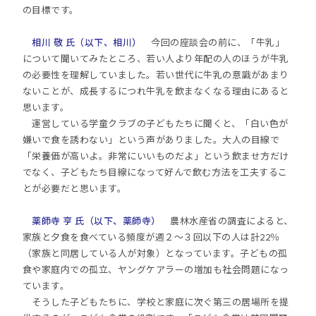
の目標です。
相川 敬 氏（以下、相川）
今回の座談会の前に、「牛乳」
について聞いてみたところ、若い人より年配の人のほうが牛乳
の必要性を理解していました。若い世代に牛乳の意識があまり
ないことが、成長するにつれ牛乳を飲まなくなる理由にあると
思います。
運営している学童クラブの子どもたちに聞くと、「白い色が
嫌いで食を誘わない」という声がありました。大人の目線で
「栄養価が高いよ。非常にいいものだよ」という飲ませ方だけ
でなく、子どもたち目線になって好んで飲む方法を工夫するこ
とが必要だと思います。
薬師寺 亨 氏（以下、薬師寺）
農林水産省の調査によると、
家族と夕食を食べている頻度が週２〜３回以下の人は計22％
（家族と同居している人が対象）となっています。子どもの孤
食や家庭内での孤立、ヤングケアラーの増加も社会問題になっ
ています。
そうした子どもたちに、学校と家庭に次ぐ第三の居場所を提