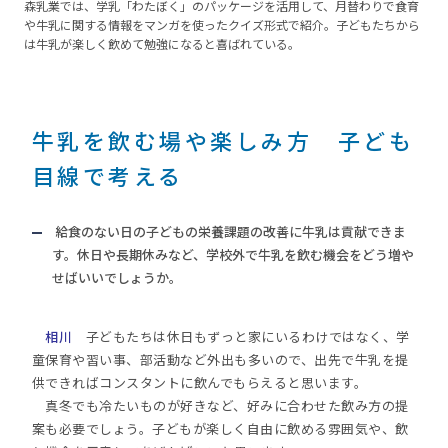
森乳業では、学乳「わたぼく」のパッケージを活用して、月替わりで食育
や牛乳に関する情報をマンガを使ったクイズ形式で紹介。子どもたちから
は牛乳が楽しく飲めて勉強になると喜ばれている。
牛乳を飲む場や楽しみ方 子ども
目線で考える
給食のない日の子どもの栄養課題の改善に牛乳は貢献できま
す。休日や長期休みなど、学校外で牛乳を飲む機会をどう増や
せばいいでしょうか。
相川
子どもたちは休日もずっと家にいるわけではなく、学
童保育や習い事、部活動など外出も多いので、出先で牛乳を提
供できればコンスタントに飲んでもらえると思います。
真冬でも冷たいものが好きなど、好みに合わせた飲み方の提
案も必要でしょう。子どもが楽しく自由に飲める雰囲気や、飲