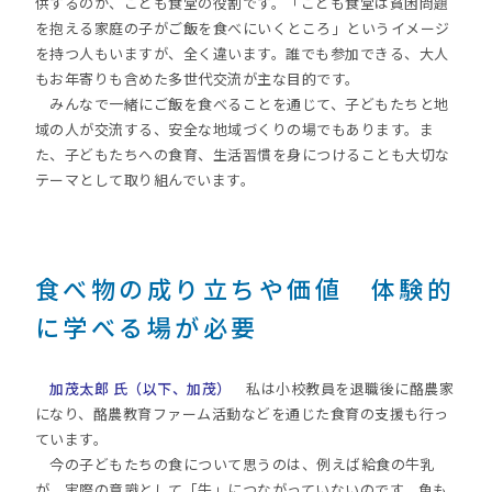
供するのが、こども食堂の役割です。「こども食堂は貧困問題
を抱える家庭の子がご飯を食べにいくところ」というイメージ
を持つ人もいますが、全く違います。誰でも参加できる、大人
もお年寄りも含めた多世代交流が主な目的です。
みんなで一緒にご飯を食べることを通じて、子どもたちと地
域の人が交流する、安全な地域づくりの場でもあります。ま
た、子どもたちへの食育、生活習慣を身につけることも大切な
テーマとして取り組んでいます。
食べ物の成り立ちや価値 体験的
に学べる場が必要
加茂太郎 氏（以下、加茂）
私は小校教員を退職後に酪農家
になり、酪農教育ファーム活動などを通じた食育の支援も行っ
ています。
今の子どもたちの食について思うのは、例えば給食の牛乳
が、実際の意識として「牛」につながっていないのです。魚も