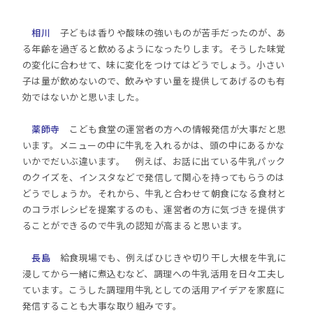
相川
子どもは香りや酸味の強いものが苦手だったのが、あ
る年齢を過ぎると飲めるようになったりします。そうした味覚
の変化に合わせて、味に変化をつけてはどうでしょう。小さい
子は量が飲めないので、飲みやすい量を提供してあげるのも有
効ではないかと思いました。
薬師寺
こども食堂の運営者の方への情報発信が大事だと思
います。メニューの中に牛乳を入れるかは、頭の中にあるかな
いかでだいぶ違います。 例えば、お話に出ている牛乳パック
のクイズを、インスタなどで発信して関心を持ってもらうのは
どうでしょうか。それから、牛乳と合わせて朝食になる食材と
のコラボレシピを提案するのも、運営者の方に気づきを提供す
ることができるので牛乳の認知が高まると思います。
長島
給食現場でも、例えばひじきや切り干し大根を牛乳に
浸してから一緒に煮込むなど、調理への牛乳活用を日々工夫し
ています。こうした調理用牛乳としての活用アイデアを家庭に
発信することも大事な取り組みです。