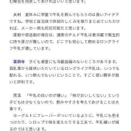
む機会を用意してあげればいいと思います。
大村
夏休みに学童で牛乳を飲んでもらうのは良いアイデア
ですね。学校と自治体で供給のしくみを取りまとめていただけ
れば、メーカー側も対応可能だと思います。
運動や部活動の場合は、通常のチルド牛乳は要冷蔵で衛生的
に持ち運びが難しいので、どこでも安心して飲めるロングライ
フ牛乳が適しています。
薬師寺
子ども食堂にも冷蔵設備のないところがあります。
森乳業から提供いただいているロングライフ牛乳は、いつでも
配れる、いつ飲んでもいいということで、すごく使い勝手が良
いと評判です。
児玉
「牛乳の白いのが嫌い」「味がおいしくない」という
子どもは少なくないので、飲みやすさを考えてあげることは大
事です。
ヨーグルトにフレーバーがついているように、牛乳にも色を
つけたり、シロップで味を変えたりする工夫で、牛乳嫌いが減
るのではと思います。