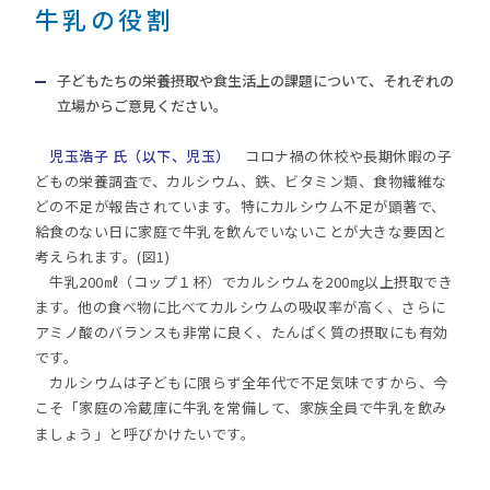
牛乳の役割
子どもたちの栄養摂取や食生活上の課題について、それぞれの
立場からご意見ください。
児玉浩子 氏（以下、児玉）
コロナ禍の休校や長期休暇の子
どもの栄養調査で、カルシウム、鉄、ビタミン類、食物繊維な
どの不足が報告されています。特にカルシウム不足が顕著で、
給食のない日に家庭で牛乳を飲んでいないことが大きな要因と
考えられます。(図1)
牛乳200㎖（コップ１杯）でカルシウムを200㎎以上摂取でき
ます。他の食べ物に比べてカルシウムの吸収率が高く、さらに
アミノ酸のバランスも非常に良く、たんぱく質の摂取にも有効
です。
カルシウムは子どもに限らず全年代で不足気味ですから、今
こそ「家庭の冷蔵庫に牛乳を常備して、家族全員で牛乳を飲み
ましょう」と呼びかけたいです。