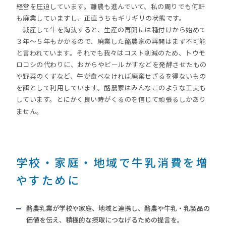
経営を圧迫しています。離農も進んでいて、私の周りでも何軒
も廃業していますし、正直うちもギリギリの状態です。
減産して牛を淘汰すると、生産の再開には種付けから始めて
３年〜５年もかかるので、廃業した酪農家の再開はまず不可能
と言われています。それでも我々はコスト削減のため、トウモ
ロコシの代わりに、おからやビールかすなどを発酵させたもの
や野菜のくずなど、牛が食べなければ廃棄せざるを得ないもの
を餌として利用しています。酪農家はみんなこのような工夫も
しています。とにかく良い時がくるのを信じて頑張るしかあり
ません。
学校・家庭・地域で牛乳消費を増
やすために
酪農乳業が学校や家庭、地域と連携し、酪農や牛乳・乳製品の
価値を伝え、積極的な摂取につなげるための提言を。