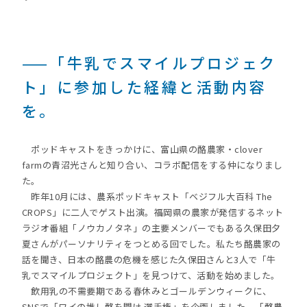
——「牛乳でスマイルプロジェク
ト」に参加した経緯と活動内容
を。
ポッドキャストをきっかけに、富山県の酪農家・clover
farmの青沼光さんと知り合い、コラボ配信をする仲になりまし
た。
昨年10月には、農系ポッドキャスト「ベジフル大百科 The
CROPS」に二人でゲスト出演。福岡県の農家が発信するネット
ラジオ番組「ノウカノタネ」の主要メンバーでもある久保田夕
夏さんがパーソナリティをつとめる回でした。私たち酪農家の
話を聞き、日本の酪農の危機を感じた久保田さんと3人で「牛
乳でスマイルプロジェクト」を見つけて、活動を始めました。
飲用乳の不需要期である春休みとゴールデンウィークに、
SNSで「ワイの推し酪を聞け 選手権」を企画しました。「酪農