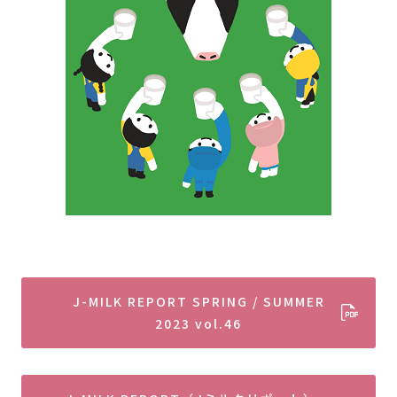
J-MILK REPORT SPRING / SUMMER
2023 vol.46