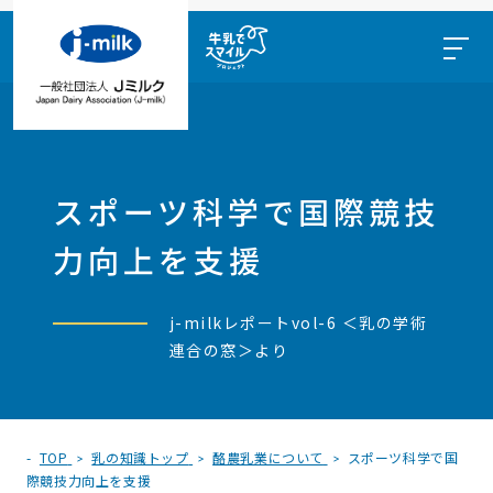
スポーツ科学で国際競技
力向上を支援
j-milkレポートvol-6 ＜乳の学術
連合の窓＞より
TOP
乳の知識トップ
酪農乳業について
スポーツ科学で国
際競技力向上を支援