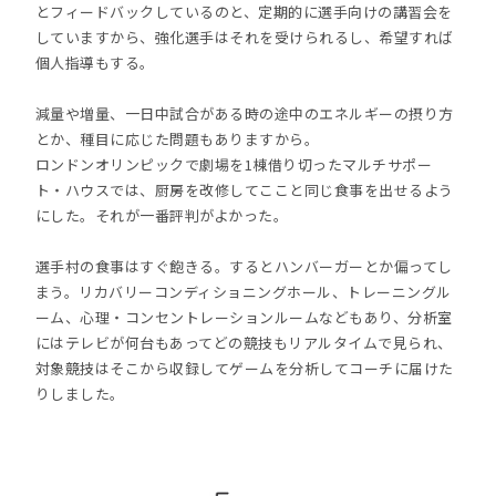
とフィードバックしているのと、定期的に選手向けの講習会を
していますから、強化選手はそれを受けられるし、希望すれば
個人指導もする。
減量や増量、一日中試合がある時の途中のエネルギーの摂り方
とか、種目に応じた問題もありますから。
ロンドンオリンピックで劇場を1棟借り切ったマルチサポー
ト・ハウスでは、厨房を改修してここと同じ食事を出せるよう
にした。それが一番評判がよかった。
選手村の食事はすぐ飽きる。するとハンバーガーとか偏ってし
まう。リカバリーコンディショニングホール、トレーニングル
ーム、心理・コンセントレーションルームなどもあり、分析室
にはテレビが何台もあってどの競技もリアルタイムで見られ、
対象競技はそこから収録してゲームを分析してコーチに届けた
りしました。