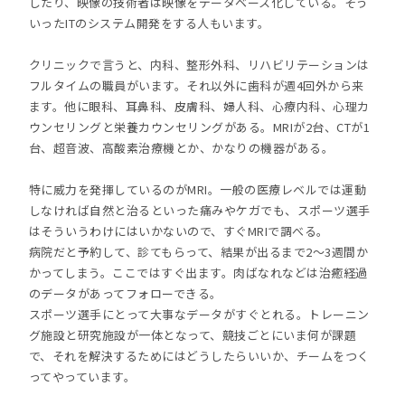
したり、映像の技術者は映像をデータベース化している。そう
いったITのシステム開発をする人もいます。
クリニックで言うと、内科、整形外科、リハビリテーションは
フルタイムの職員がいます。それ以外に歯科が週4回外から来
ます。他に眼科、耳鼻科、皮膚科、婦人科、心療内科、心理カ
ウンセリングと栄養カウンセリングがある。MRIが2台、CTが1
台、超音波、高酸素治療機とか、かなりの機器がある。
特に威力を発揮しているのがMRI。一般の医療レベルでは運動
しなければ自然と治るといった痛みやケガでも、スポーツ選手
はそういうわけにはいかないので、すぐMRIで調べる。
病院だと予約して、診てもらって、結果が出るまで2～3週間か
かってしまう。ここではすぐ出ます。肉ばなれなどは治癒経過
のデータがあってフォローできる。
スポーツ選手にとって大事なデータがすぐとれる。トレーニン
グ施設と研究施設が一体となって、競技ごとにいま何が課題
で、それを解決するためにはどうしたらいいか、チームをつく
ってやっています。