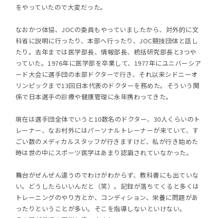
をやっていたので大変だった。
なおかつ体協、JOCの委員もやっていましたから、対外的に文
科省に説明に行ったり、本部へ行ったり、JOC競技団体と話し
たり。去年までは医学部長、情報部長、統括研究部長と3つや
っていた。1976年に医学部を卒業して、1977年にユニバーシア
ード大会に選手団の本部ドクターで行き、それ以来シドニーオ
リンピックまで13回日本代表のドクターを務めた。そういう関
係で日本選手の診療や健康管理に永年携わってきた。
現在は選手団全体でいうと10数名のドクター、30人くらいのト
レーナー、なお村外にはパーソナルトレーナーが来ていて、す
ごい数のメディカルスタッフが行きますけど、私が行き始めた
時は世の中にスポーツ医学はあまり認識されていなかった。
舞台がぜんぜん違うのでわけがわからず、教科書にも出ていな
い。どうしたらいいんだと（笑）。記録が落ちてくると多くは
トレーニングのやり方とか、コンディション、栄養に問題があ
ったりということが多い。そこを指導しないといけない。