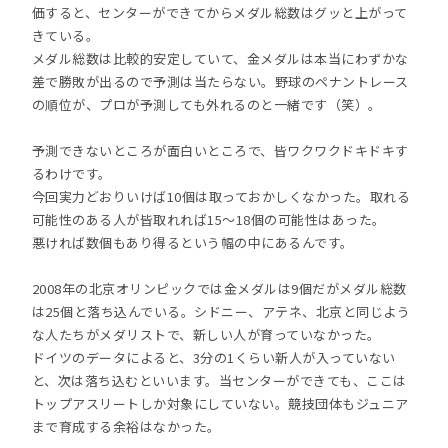
価すると、センターができてからメダル総数はグッと上がって
きている。
メダル総数は比較的安定していて、金メダルは本当にわずかな
差で勝敗が出るので予測は当たらない。野球のペナントレース
の順位が、プロが予測しても外れるのと一緒です（笑）。
予測できないところが面白いところで、皆ワクワクドキドキす
るわけです。
今回実力どおりいけば10個は取っておかしくなかった。取れる
可能性のある人が皆取れれば15～18個の可能性はあった。
悪ければ数個もあり得るという幅の中にあるんです。
2008年の北京オリンピックでは金メダルは9個だがメダル総数
は25個と落ち込んでいる。シドニー、アテネ、北京と同じよう
な人たちがメダリストで、新しい人が育っていなかった。
ドイツのデータによると、3分の1くらい新人が入っていない
と、次は落ち込むといいます。当センターができても、ここは
トップアスリートしか対象にしていない。競技団体もジュニア
まで育成する余裕はなかった。