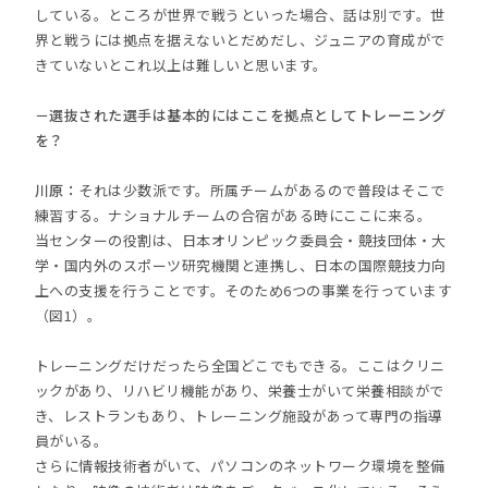
している。ところが世界で戦うといった場合、話は別です。世
界と戦うには拠点を据えないとだめだし、ジュニアの育成がで
きていないとこれ以上は難しいと思います。
－選抜された選手は基本的にはここを拠点としてトレーニング
を？
川原：
それは少数派です。所属チームがあるので普段はそこで
練習する。ナショナルチームの合宿がある時にここに来る。
当センターの役割は、日本オリンピック委員会・競技団体・大
学・国内外のスポーツ研究機関と連携し、日本の国際競技力向
上への支援を行うことです。そのため6つの事業を行っています
（図1）。
トレーニングだけだったら全国どこでもできる。ここはクリニ
ックがあり、リハビリ機能があり、栄養士がいて栄養相談がで
き、レストランもあり、トレーニング施設があって専門の指導
員がいる。
さらに情報技術者がいて、パソコンのネットワーク環境を整備