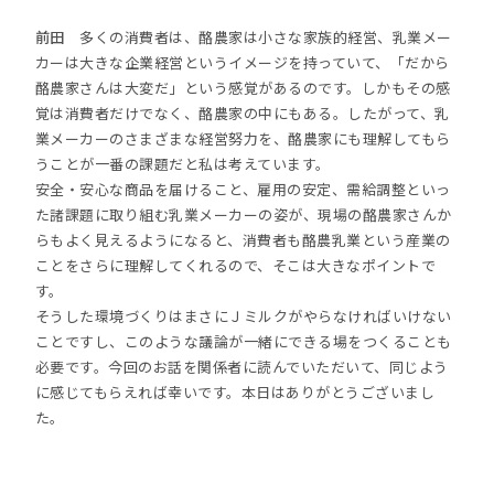
前田
多くの消費者は、酪農家は小さな家族的経営、乳業メー
カーは大きな企業経営というイメージを持っていて、「だから
酪農家さんは大変だ」という感覚があるのです。しかもその感
覚は消費者だけでなく、酪農家の中にもある。したがって、乳
業メーカーのさまざまな経営努力を、酪農家にも理解してもら
うことが一番の課題だと私は考えています。
安全・安心な商品を届けること、雇用の安定、需給調整といっ
た諸課題に取り組む乳業メーカーの姿が、現場の酪農家さんか
らもよく見えるようになると、消費者も酪農乳業という産業の
ことをさらに理解してくれるので、そこは大きなポイントで
す。
そうした環境づくりはまさにＪミルクがやらなければいけない
ことですし、このような議論が一緒にできる場をつくることも
必要です。今回のお話を関係者に読んでいただいて、同じよう
に感じてもらえれば幸いです。本日はありがとうございまし
た。