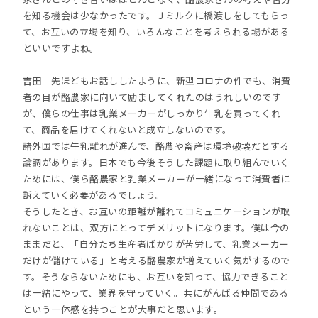
を知る機会は少なかったです。Ｊミルクに橋渡しをしてもらっ
て、お互いの立場を知り、いろんなことを考えられる場がある
といいですよね。
吉田
先ほどもお話ししたように、新型コロナの件でも、消費
者の目が酪農家に向いて励ましてくれたのはうれしいのです
が、僕らの仕事は乳業メーカーがしっかり牛乳を買ってくれ
て、商品を届けてくれないと成立しないのです。
諸外国では牛乳離れが進んで、酪農や畜産は環境破壊だとする
論調があります。日本でも今後そうした課題に取り組んでいく
ためには、僕ら酪農家と乳業メーカーが一緒になって消費者に
訴えていく必要があるでしょう。
そうしたとき、お互いの距離が離れてコミュニケーションが取
れないことは、双方にとってデメリットになります。僕は今の
ままだと、「自分たち生産者ばかりが苦労して、乳業メーカー
だけが儲けている」と考える酪農家が増えていく気がするので
す。そうならないためにも、お互いを知って、協力できること
は一緒にやって、業界を守っていく。共にがんばる仲間である
という一体感を持つことが大事だと思います。