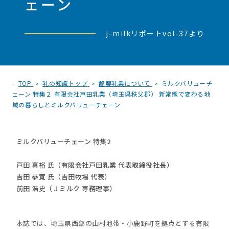
ェーン
j-milkリポートvol-37より
TOP
乳の知識トップ
酪農乳業について
ミルクバリューチ
ェーン 特集２ 有限会社戸田乳業（埼玉県秩父郡） 新常態で変わる地
域の暮らしとミルクバリューチェーン
ミルクバリューチェーン 特集2
戸田 喜裕 氏（有限会社戸田乳業 代表取締役社長）
吉田 恭寛 氏（吉田牧場 代表）
前田 浩史（Ｊミルク 専務理事）
本誌では、埼玉県西部の山村地帯・小鹿野町を拠点とする有限