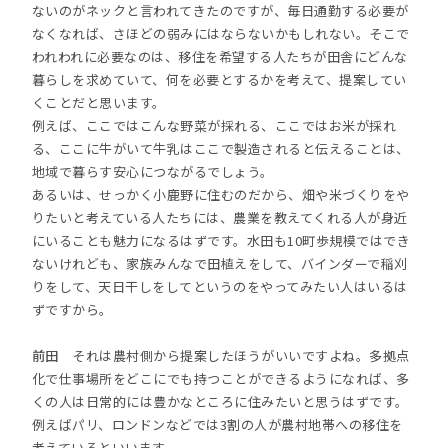
ないのがネックと言われてきたのですが、毎日通勤する必要が
なくなれば、さほどの弱みにはならないかもしれない。そこで
われわれに必要なのは、移住を希望する人たちが田舎にどんな
暮らしを求めていて、何を必要とするかを考えて、提案してい
くことだと思います。
例えば、ここではこんな野菜が採れる、ここではお米が採れ
る、ここに牛がいて牛乳はここで製造されると伝えることは、
地域で暮らす安心につながるでしょう。
あるいは、せっかく小鹿野に住むのだから、畑や米づくりをや
りたいと考えている人たちには、農業を教えてくれる人が身近
にいることも魅力になるはずです。水田も10町歩規模ではでき
ないけれども、家族みんなで田植えをして、バインダーで稲刈
りをして、天日干しをしてというのをやってみたい人はいるは
ずですから。
前田
それは農村側から提案したほうがいいですよね。多拠点
化で仕事場所をどこにでも持つことができるようになれば、多
くの人は日常的には豊かなところに住みたいと思うはずです。
例えばパリ、ロンドンなどでは3割の人が農村地帯への移住を
考えているといいます。