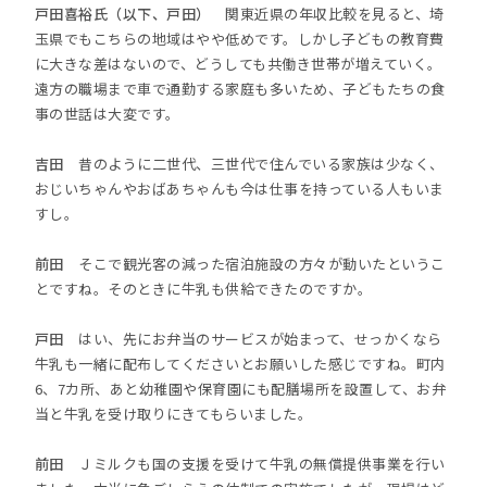
戸田喜裕氏（以下、戸田）
関東近県の年収比較を見ると、埼
玉県でもこちらの地域はやや低めです。しかし子どもの教育費
に大きな差はないので、どうしても共働き世帯が増えていく。
遠方の職場まで車で通勤する家庭も多いため、子どもたちの食
事の世話は大変です。
吉田
昔のように二世代、三世代で住んでいる家族は少なく、
おじいちゃんやおばあちゃんも今は仕事を持っている人もいま
すし。
前田
そこで観光客の減った宿泊施設の方々が動いたというこ
とですね。そのときに牛乳も供給できたのですか。
戸田
はい、先にお弁当のサービスが始まって、せっかくなら
牛乳も一緒に配布してくださいとお願いした感じですね。町内
6、7カ所、あと幼稚園や保育園にも配膳場所を設置して、お弁
当と牛乳を受け取りにきてもらいました。
前田
Ｊミルクも国の支援を受けて牛乳の無償提供事業を行い