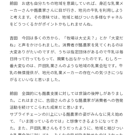
前田
お店も自分たちの地域を意識していれば、身近な乳業メ
ーカーさんや酪農家さんに目が行き、地元の牛乳を利用しよう
と考えます。その意味では、地域と結びついた多様なチャネル
をどうつくるかがポイントかもしれませんね。
吉田
今回は多くの方から、「牧場は大丈夫？」とか「大変だ
ね」と声をかけられました。消費者が酪農家を見てくれるのは
大変ありがたいのですが、うちは指定団体があるので牛乳は毎
日持って行ってもらって、廃棄も出なかったのです。むしろ一
番大変なのは、戸田乳業さんのような地域の乳業会社です。牛
乳の無償提供が、地元の乳業メーカーの存在への気づきにつな
がるといいなと思いました。
前田
全国的にも酪農支援に対しては世論の後押しがありまし
た。これはまさに、吉田さんのような酪農家が消費者への啓発
活動を続けてこられた成果だと思います。
サプライチェーンの川上にいる酪農家の姿がみんなに見え始め
て、「いま困っているのでは」と想像できるようになってき
た。また、戸田乳業さんもそうだったように、地域と結びつい
た乳業会社に対しても、みんなの目が向き始めたのはよかった