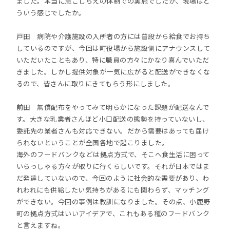
ました。本当に急ごしらえの体制での実施でしたが、現場はど
ういう感じでしたか。
戸田
病院や介護施設の入所者の方には普段から給食でお持ち
しているのですが、今回は町役場から施設側にアナウンスして
いただいたこともあり、特に職員の方々にかなり喜んでいただ
きました。しかし提供対象が一気に広がると配送ができなくな
るので、皆さんに取りにきてもらう形にしました。
前田
無償配布をやってみて明らかになった課題が配送なんで
す。大きな乳業者さんほど小口配送の態勢を持っていないし、
委託先の業者さんも対応できない。だから需要はあっても届け
られないということが全国各地で起こりました。
海外のフードバンクなどは拠点方式で、そこへ食生活に困って
いらっしゃる方々が取りに行くらしいです。それが日本ではま
だ発達していないので、今回のように社会的な需要があり、わ
れわれにも供給したい気持ちがあるにも関わらず、マッチング
ができない。今回の事例は教訓になりました。その点、小鹿野
町の拠点方式はいいアイデアで、これもある種のフードバンク
と言えますね。