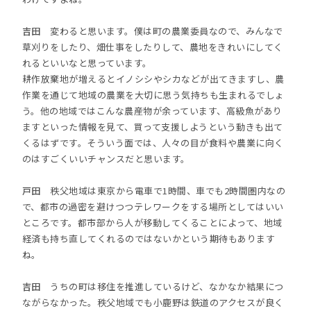
吉田
変わると思います。僕は町の農業委員なので、みんなで
草刈りをしたり、畑仕事をしたりして、農地をきれいにしてく
れるといいなと思っています。
耕作放棄地が増えるとイノシシやシカなどが出てきますし、農
作業を通じて地域の農業を大切に思う気持ちも生まれるでしょ
う。他の地域ではこんな農産物が余っています、高級魚があり
ますといった情報を見て、買って支援しようという動きも出て
くるはずです。そういう面では、人々の目が食料や農業に向く
のはすごくいいチャンスだと思います。
戸田
秩父地域は東京から電車で1時間、車でも2時間圏内なの
で、都市の過密を避けつつテレワークをする場所としてはいい
ところです。都市部から人が移動してくることによって、地域
経済も持ち直してくれるのではないかという期待もあります
ね。
吉田
うちの町は移住を推進しているけど、なかなか結果につ
ながらなかった。秩父地域でも小鹿野は鉄道のアクセスが良く