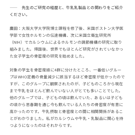
—— 先生のご研究の経歴と、牛乳乳製品との関わりをご紹介
ください。
廣田：
大阪大学大学院博士課程を修了後、米国ボストン大学医
学部で女性ホルモンの伝達機構、次に米国立衛生研究所
（NIH）でカルシウムによるホルモンの調節機構の研究に取り
組みました。帰国後、世界でもほとんど研究がされていなかっ
た女子学生の骨密度の研究を始めました。
対象の学生を骨密度順に4群に分けたところ、一番低いグルー
プはWHO定義の骨量減少に該当するほど骨密度が低かったので
すが、このグループに観察されたのが、子どものころから現在
まで牛乳をほとんど飲んでいない人がとても多いことでした。
他のグループでは、子どもの頃は飲んでいた、あるいは子ども
の頃から思春期を通じ今も飲んでいる人たちの骨密度が有意に
高かったのです。牛乳摂取と骨密度との間に相関関係があるこ
とがわかりました。私がカルシウムや牛乳・乳製品に関心を持
つようになったのはそれからです。