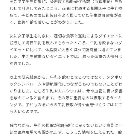
そこで学生を対象に、骨密度と動脈硬化指数（血管年齢）をあ
わせて計測してみたところ、両者に共通する相関因子は牛乳摂
取で、子どもの頃に乳製品をよく摂っていた学生は骨密度が高
く、血管年齢も若いことがわかりました。
次に女子学生を対象に、適切な食事と運動によるダイエットに
並行して毎日牛乳を飲んでもらったところ、牛乳を飲まないダ
イエットに比べて、体脂肪が大きく減って筋肉量は増えていま
した。牛乳を飲まないダイエットでは、減った体重の大部分は
筋肉でした。
以上の研究結果から、牛乳を飲むと太るのではなく、メタボリ
ックシンドロームや動脈硬化につながるものでもないことがわ
かりました。むしろ牛乳やカルシウムは、骨や血管に良い影響
を与えていると言えます。その際に重要なのは摂取するタイミ
ングで、子どもの頃からの牛乳摂取が骨や血管づくりにはとて
も大切なのです。
残念ながら、牛乳の摂取が動脈硬化に良くないという意見は一
部の医療現場でも聞かれます。こうした情報を伝えられた一般