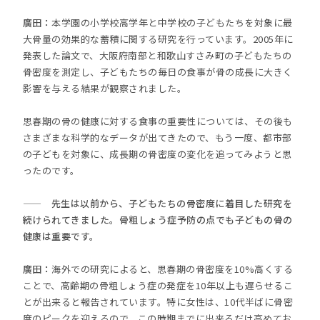
廣田：
本学園の小学校高学年と中学校の子どもたちを対象に最
大骨量の効果的な蓄積に関する研究を行っています。2005年に
発表した論文で、大阪府南部と和歌山すさみ町の子どもたちの
骨密度を測定し、子どもたちの毎日の食事が骨の成長に大きく
影響を与える結果が観察されました。
思春期の骨の健康に対する食事の重要性については、その後も
さまざまな科学的なデータが出てきたので、もう一度、都市部
の子どもを対象に、成長期の骨密度の変化を追ってみようと思
ったのです。
—— 先生は以前から、子どもたちの骨密度に着目した研究を
続けられてきました。骨粗しょう症予防の点でも子どもの骨の
健康は重要です。
廣田：
海外での研究によると、思春期の骨密度を10%高くする
ことで、高齢期の骨粗しょう症の発症を10年以上も遅らせるこ
とが出来ると報告されています。特に女性は、10代半ばに骨密
度のピークを迎えるので、この時期までに出来るだけ高めてお