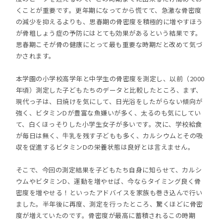
くことが重要です。更年期になってから慌てて、急激な骨密度
の減少を抑えるよりも、思春期の骨密度を積極的に増やすほう
が骨粗しょう症の予防にはとても効果があるという結果です。
思春期こそが骨の健康にとって最も重要な時期だと改めて気づ
かされます。
本学園の小学校高学年と中学生の骨密度を測定し、以前（2000
年頃）測定した子どもたちのデータと比較したところ、まず、
現代っ子は、日焼けを気にして、日光浴をしたがらない傾向が
強く、ビタミンDが豊富な魚嫌いが多く、太るのも気にしてい
て、白くほっそりした小学生女子が多いです。次に、学校給食
が毎日は無く、牛乳を残す子どもも多く、カルシウムとその吸
収を促進するビタミンDの栄養状態は良好とは言えません。
そこで、今回の測定結果を子どもたち自身に知らせて、カルシ
ウムやビタミンD、運動を増やせば、今ならタイミング良く骨
密度を増やせる！といったアドバイスを家族も巻き込んで行い
ました。半年後に再度、測定を行ったところ、驚くほどに骨密
度が増えていたのです。骨密度が最高に蓄積されるこの時期