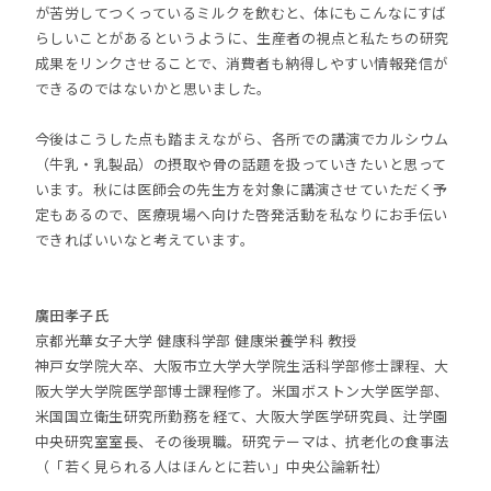
が苦労してつくっているミルクを飲むと、体にもこんなにすば
らしいことがあるというように、生産者の視点と私たちの研究
成果をリンクさせることで、消費者も納得しやすい情報発信が
できるのではないかと思いました。
今後はこうした点も踏まえながら、各所での講演でカルシウム
（牛乳・乳製品）の摂取や骨の話題を扱っていきたいと思って
います。秋には医師会の先生方を対象に講演させていただく予
定もあるので、医療現場へ向けた啓発活動を私なりにお手伝い
できればいいなと考えています。
廣田孝子氏
京都光華女子大学 健康科学部 健康栄養学科 教授
神戸女学院大卒、大阪市立大学大学院生活科学部修士課程、大
阪大学大学院医学部博士課程修了。米国ボストン大学医学部、
米国国立衛生研究所勤務を経て、大阪大学医学研究員、辻学園
中央研究室室長、その後現職。研究テーマは、抗老化の食事法
（「若く見られる人はほんとに若い」中央公論新社）