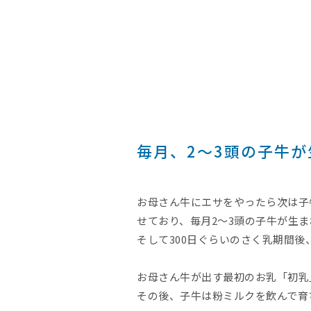
毎月、2～3頭の子牛
お母さん牛にエサをやったら次は子
せており、毎月2～3頭の子牛が生ま
そして300日ぐらいのさく乳期間後
お母さん牛が出す最初のお乳「初乳
その後、子牛は粉ミルクを飲んで育