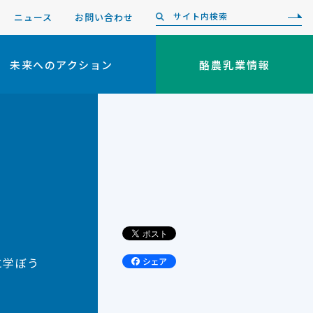
ニュース
お問い合わせ
未来へのアクション
酪農乳業情報
に学ぼう