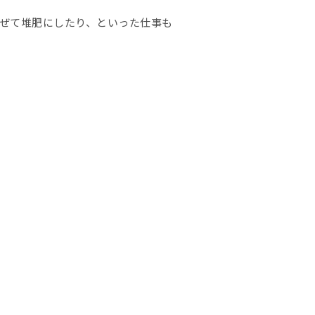
ぜて堆肥にしたり、といった仕事も