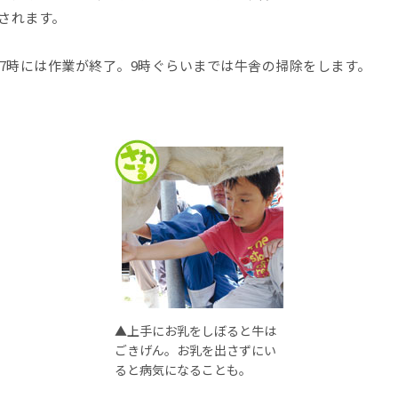
されます。
で7時には作業が終了。9時ぐらいまでは牛舎の掃除をします。
▲上手にお乳をしぼると牛は
ごきげん。お乳を出さずにい
ると病気になることも。