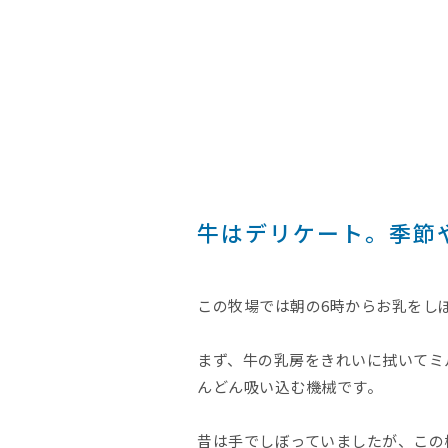
牛はデリケート。季節
この牧場では朝の6時からお乳をし
まず、牛の乳房をきれいに拭いてミ
んどん吸い込む機械です。
昔は手でしぼっていましたが、この