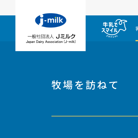
牧場を訪ねて