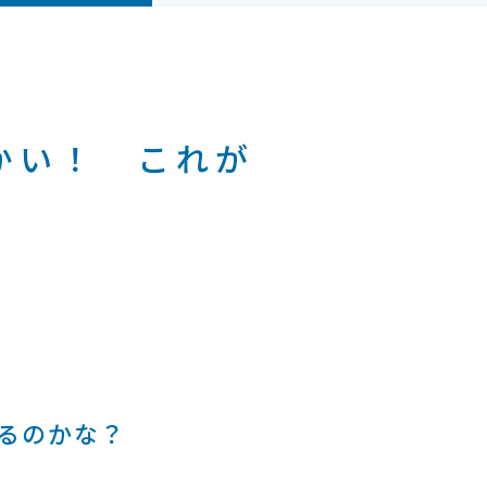
かい！ これが
るのかな？