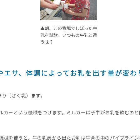
▲朝、この牧場でしぼった牛
乳を試飲。いつもの牛乳と違
う味？
やエサ、体調によってお乳を出す量が変わ
ぼり（さく乳）ます。
ルカーという機械をつけます。ミルカーは子牛がお乳を飲むのと
機械を使うと、牛の乳房から出たお乳は牛舎の中のパイプライン