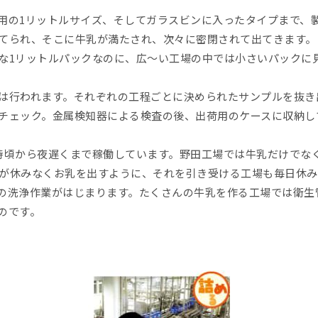
家庭用の1リットルサイズ、そしてガラスビンに入ったタイプまで、
てられ、そこに牛乳が満たされ、次々に密閉されて出てきます。
な1リットルパックなのに、広～い工場の中では小さいパックに
は行われます。それぞれの工程ごとに決められたサンプルを抜き
チェック。金属検知器による検査の後、出荷用のケースに収納し
時頃から夜遅くまで稼働しています。野田工場では牛乳だけでな
。牛が休みなくお乳を出すように、それを引き受ける工場も毎日休
の洗浄作業がはじまります。たくさんの牛乳を作る工場では衛生
のです。