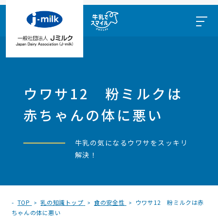
ウワサ12 粉ミルクは
赤ちゃんの体に悪い
牛乳の気になるウワサをスッキリ
解決！
TOP
乳の知識トップ
食の安全性
ウワサ12 粉ミルクは赤
ちゃんの体に悪い