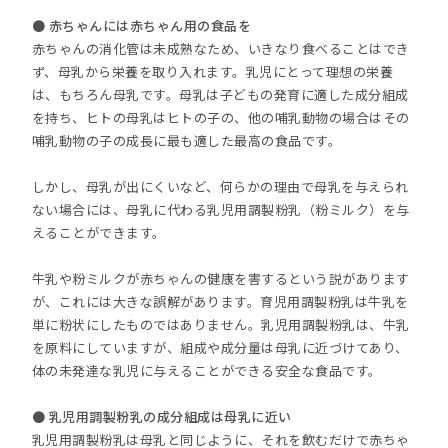
● 赤ちゃんには赤ちゃん用の食品を
赤ちゃんの消化管は未成熟なため、いきなり食べることはでき
ず、母乳から栄養を取り入れます。乳児にとって理想の栄養
は、もちろん母乳です。母乳は子どもの発育に適した成分組成
を持ち、ヒトの母乳はヒトの子の、他の哺乳動物の場合はその
哺乳動物の子の成長に最も適した最高の食品です。
しかし、母乳が出にくいなど、何らかの理由で母乳を与えられ
ない場合には、母乳に代わる乳児用調製粉乳（粉ミルク）を与
えることができます。
牛乳や粉ミルクが赤ちゃんの健康を害するという説があります
が、これには大きな誤解があります。育児用調製粉乳は牛乳を
単に粉状にしたものではありません。乳児用調製粉乳は、牛乳
を原料にしていますが、組成や成分量は母乳に近づけてあり、
体の未発達な乳児に与えることができる安全な食品です。
● 乳児用調製粉乳の成分組成は母乳に近い
乳児用調製粉乳は母乳と同じように、それを飲むだけで赤ちゃ