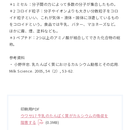
＊1 ミセル：分子間の力によって多数の分子が集合したもの。
＊2 コロイド粒子：分子やイオンよりも大きい分散粒子をコロ
イド粒子といい、これが気体・液体・固体に浮遊しているもの
をコロイドという。食品では牛乳、バター、マヨネーズなど。
ほかに霧、煙、塗料なども。
＊3 ペプチド：2つ以上のアミノ酸が結合してできた化合物の総
称。
参考資料
・ 小野伴忠. 乳たんぱく質におけるカルシウム動態とその応用.
Milk Science. 2005, 54（2）, 53-62.
印刷用PDF
ウワサ17 牛乳のたんぱく質がカルシウムの吸収を
阻害する
(0.3MB)