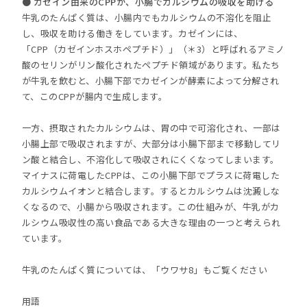
● カゼイン由来のCPPが、小腸でカルシウムの吸収を助ける
牛乳のたんぱく質は、小腸内でもカルシウムの不溶化を阻止
し、吸収を助ける働きをしています。カゼインには、
「CPP（カゼインホスホペプチド）」（＊3）と呼ばれるアミノ
酸のセリンがリン酸化されたペプチド領域があります。私たち
が牛乳を飲むと、小腸下部でカゼインが酵素によって分解され
て、このCPPが腸内で生成します。
一方、摂取されたカルシウムは、胃の中で可溶化され、一部は
小腸上部で吸収されますが、大部分は小腸下部まで移動してリ
ン酸と結合し、不溶化して吸収されにくくなってしまいます。
マイナスに荷電したCPPは、この小腸下部でプラスに荷電した
カルシウムイオンと結合します。するとカルシウムは沈澱しな
くなるので、小腸から吸収されます。この仕組みが、牛乳がカ
ルシウム吸収性の高い食品である大きな理由の一つと考えられ
ています。
牛乳のたんぱく質については、「ウワサ8」もご覧ください
用語