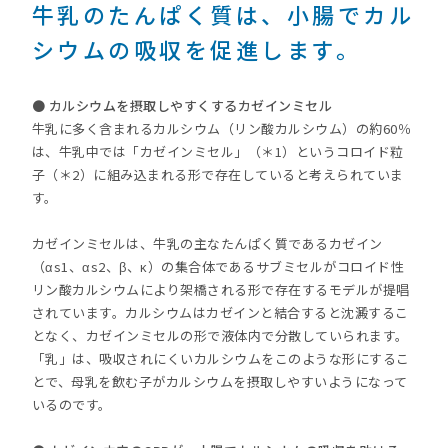
牛乳のたんぱく質は、小腸でカル
シウムの吸収を促進します。
● カルシウムを摂取しやすくするカゼインミセル
牛乳に多く含まれるカルシウム（リン酸カルシウム）の約60％
は、牛乳中では「カゼインミセル」（＊1）というコロイド粒
子（＊2）に組み込まれる形で存在していると考えられていま
す。
カゼインミセルは、牛乳の主なたんぱく質であるカゼイン
（αs1、αs2、β、κ）の集合体であるサブミセルがコロイド性
リン酸カルシウムにより架橋される形で存在するモデルが提唱
されています。カルシウムはカゼインと結合すると沈澱するこ
となく、カゼインミセルの形で液体内で分散していられます。
「乳」は、吸収されにくいカルシウムをこのような形にするこ
とで、母乳を飲む子がカルシウムを摂取しやすいようになって
いるのです。