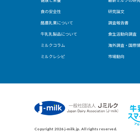
健康と栄養
最新ミルクの研
食の安全性
研究論文
酪農乳業について
調査報告書
牛乳乳製品について
食生活動向調査
ミルクコラム
海外調査・国際
ミルクレシピ
市場動向
Copyright 2026 j‑milk.jp. All rights reserved.