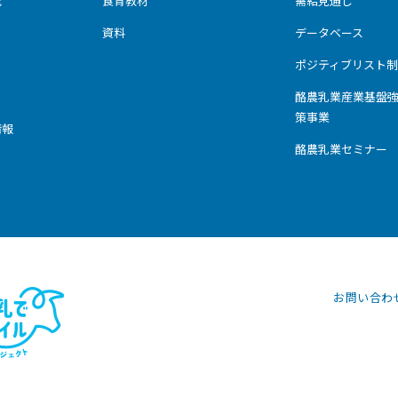
究
食育教材
需給見通し
資料
データベース
ポジティブリスト制
酪農乳業産業基盤
策事業
情報
酪農乳業セミナー
お問い合わ