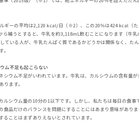
準（2015版）（※1）では、総エネルギーの20％を超えたた
ーの平均は2,120 kcal/日（※2）、この20％は424 kcal
ら補うとすると、牛乳を約3,118mL飲むことになります（牛乳の
食事をしている人が、牛乳たんぱく質であるかどうかは関係なく、た
す。
シウム不足も起こらない
ネシウム不足がいわれています。牛乳は、カルシウムの含有量が
あります。
カルシウム量の10分の1以下です。しかし、私たちは毎日の食事
の食品だけのバランスを問題にすることにはあまり意味がありま
することはまずありえないとされています。