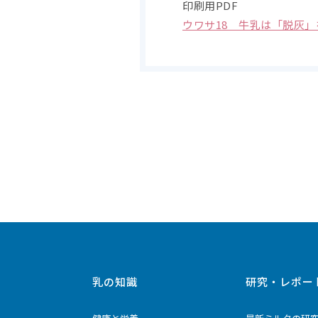
印刷用PDF
ウワサ18 牛乳は「脱灰
乳の知識
研究・レポー