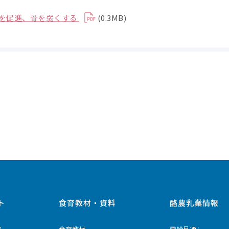
」を促進、骨を弱くする
(0.3MB)
ト
食育教材・資料
酪農乳業情報