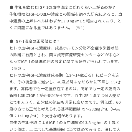
● 牛乳を飲むとIGF-1の血中濃度はどれくらい上がるのか？
牛乳摂取とIGF-1の血中濃度との関係を調べた研究によると、血
中濃度の上昇レベルはわずか13.8 ng/mLと報告されており、と
くに問題になる量ではありません。（※1）
● IGF-1濃度の正常値とは？
ヒトの血中IGF-1濃度は、成長ホルモン分泌不全症や栄養状態
の診断に有用とされ、国立成育医療研究センターなどが中心と
なってIGF-1の基準範囲の設定に関する研究が行われています。
（※2）。
ヒトの血中IGF-1濃度は成長期（13～14歳ごろ）にピークを迎
え、その後急激に減少し、40歳以降はなだらかに下降していき
ます。高齢者でも一定量存在するのは、高齢でも一定の筋肉の
新陳代謝にIGF-1が必要だからです。血中IGF-1濃度は個人差が
とても大きく、正常値の範囲も非常に広いのです。例えば、60
歳の方でも正常と考えられる基準範囲は79～232ng/mL（中央
値：141 ng/mL）と大きな幅があります。
前述の牛乳摂取によるIGF-1の血中濃度の13.8 ng/mLの上昇と
いう値は、上に示した基準範囲に当てはめてみると、決して大