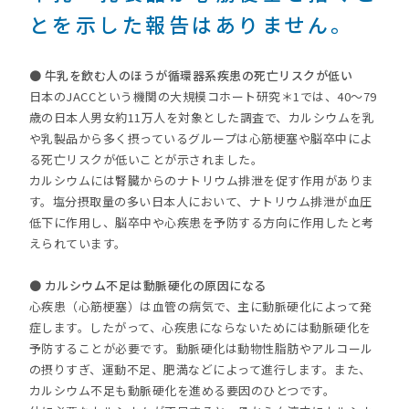
とを示した報告はありません。
● 牛乳を飲む人のほうが循環器系疾患の死亡リスクが低い
日本のJACCという機関の大規模コホート研究＊1では、40〜79
歳の日本人男女約11万人を対象とした調査で、カルシウムを乳
や乳製品から多く摂っているグループは心筋梗塞や脳卒中によ
る死亡リスクが低いことが示されました。
カルシウムには腎臓からのナトリウム排泄を促す作用がありま
す。塩分摂取量の多い日本人において、ナトリウム排泄が血圧
低下に作用し、脳卒中や心疾患を予防する方向に作用したと考
えられています。
● カルシウム不足は動脈硬化の原因になる
心疾患（心筋梗塞）は血管の病気で、主に動脈硬化によって発
症します。したがって、心疾患にならないためには動脈硬化を
予防することが必要です。動脈硬化は動物性脂肪やアルコール
の摂りすぎ、運動不足、肥満などによって進行します。また、
カルシウム不足も動脈硬化を進める要因のひとつです。