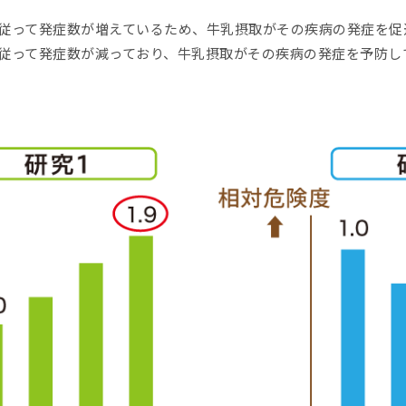
従って発症数が増えているため、牛乳摂取がその疾病の発症を促
従って発症数が減っており、牛乳摂取がその疾病の発症を予防し