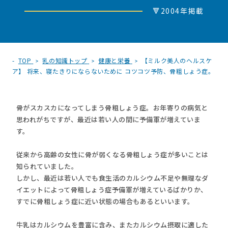
🔻2004年掲載
TOP
乳の知識トップ
健康と栄養
【ミルク美人のヘルスケ
ア】 将来、寝たきりにならないために コツコツ予防、骨粗しょう症。
骨がスカスカになってしまう骨粗しょう症。お年寄りの病気と
思われがちですが、最近は若い人の間に予備軍が増えていま
す。
従来から高齢の女性に骨が弱くなる骨粗しょう症が多いことは
知られていました。
しかし、最近は若い人でも食生活のカルシウム不足や無理なダ
イエットによって骨粗しょう症予備軍が増えているばかりか、
すでに骨粗しょう症に近い状態の場合もあるといいます。
牛乳はカルシウムを豊富に含み、またカルシウム摂取に適した