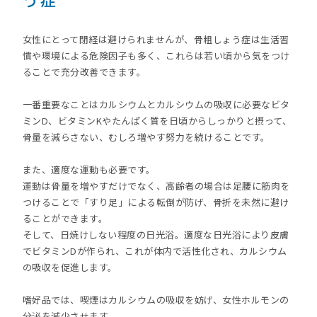
女性にとって閉経は避けられませんが、骨粗しょう症は生活習
慣や環境による危険因子も多く、これらは若い頃から気をつけ
ることで充分改善できます。
一番重要なことはカルシウムとカルシウムの吸収に必要なビタ
ミンD、ビタミンKやたんぱく質を日頃からしっかりと摂って、
骨量を減らさない、むしろ増やす努力を続けることです。
また、適度な運動も必要です。
運動は骨量を増やすだけでなく、高齢者の場合は足腰に筋肉を
つけることで「すり足」による転倒が防げ、骨折を未然に避け
ることができます。
そして、日焼けしない程度の日光浴。適度な日光浴により皮膚
でビタミンDが作られ、これが体内で活性化され、カルシウム
の吸収を促進します。
嗜好品では、喫煙はカルシウムの吸収を妨げ、女性ホルモンの
分泌を減少させます。