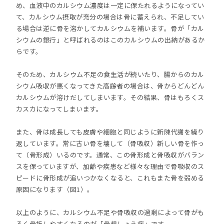
め、血液中のカルシウム濃度は一定に保たれるようになってい
て、カルシウム摂取が充分の場合は骨に蓄えられ、不足してい
る場合は逆に骨を溶かしてカルシウムを補います。骨が「カル
シウムの銀行」と呼ばれるのはこのカルシウムの出納があるか
らです。
そのため、カルシウム不足の食生活が続いたり、腸からのカル
シウム吸収が悪くなってきた高齢者の場合は、骨からどんどん
カルシウムが溶けだしてしまいます。その結果、骨はもろくス
カスカになってしまいます。
また、骨は成長しても皮膚や細胞と同じように新陳代謝を繰り
返しています。常に古い骨を壊して（骨吸収）新しい骨を作っ
て（骨形成）いるのです。通常、この骨形成と骨吸収がバラン
スを保っていますが、加齢や疾患など様々な理由で骨吸収のス
ピードに骨形成が追いつかなくなると、これもまた骨を弱める
原因になります（図1）。
以上のように、カルシウム不足や骨吸収の過剰によって骨がも
ろく骨折しやすくなるのが「骨粗しょう症」です。