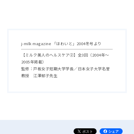
j-milk magazine 「ほわいと」2004冬号より
【ミルク美人のヘルスケア②】全3回（2004年～
2005年掲載）
監修：戸板女子短期大学学長／日本女子大学名誉
教授 江澤郁子先生