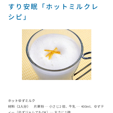
すり安眠「ホットミルクレ
シピ」
ホットゆずミルク
材料（2人分）
片栗粉 … 小さじ2 弱、牛乳 … 400ml、ゆずテ
ィー（ゆずジャムでもOK）… 大さじ2 強