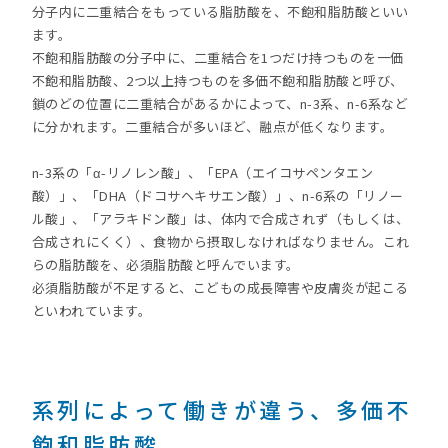
分子内に二重結合をもっている脂肪酸を、不飽和脂肪酸といい
ます。
不飽和脂肪酸の分子中に、二重結合を1つだけ持つものを一価
不飽和脂肪酸、2つ以上持つものを多価不飽和脂肪酸と呼び、
鎖のどの位置に二重結合があるかによって、n-3系、n-6系など
に分かれます。二重結合が多いほど、融点が低くなります。
n-3系の「α-リノレン酸」、「EPA（エイコサペンタエン
酸）」、「DHA（ドコサヘキサエン酸）」、n-6系の「リノー
ル酸」、「アラキドン酸」は、体内で合成されず（もしくは、
合成されにくく）、食物から摂取しなければなりません。これ
らの脂肪酸を、必須脂肪酸と呼んでいます。
必須脂肪酸が不足すると、こどもの成長障害や皮膚炎が起こる
といわれています。
系列によって働きが違う、多価不
飽和脂肪酸