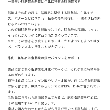
一番短い脂肪酸の酪酸は牛乳に特有の脂肪酸です
酪酸はその名の通り、酪農品に関係する脂肪酸。牛乳やチー
ズ、バターなどに含まれ、粘膜の傷を修復し、小腸の活動を助
けるといわれています。
この短鎖脂肪酸である酪酸をはじめ、脂肪酸の種類によって、
それぞれがカラダに有益な働きを持っています。
ただ、その働きを享受するためには、かたよってしまってはダ
メ。バランスよく摂ることが大切です。
牛乳・乳製品は脂肪酸の摂取バランスをサポート
食品に含まれる脂肪酸を見比べてみると、それぞれに特徴があ
るのがわかります。
植物性食品にはオレイン酸やリノール酸が、肉には長鎖脂肪酸
が多く含まれ、魚類であるサンマにはEPA、DHAが含まれてい
ます。
乳製品に含まれる脂肪酸を見てみると、飽和脂肪酸を中心に、
その種類が多いことに驚きます。
素材の組み合わせを考えながら摂る必要のある脂肪酸ですが、