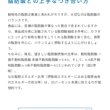
脂肪酸との上手なつき合い方
動物性の脂肪は悪者と思われがちですが、大切なのは脂肪酸の
バランスです。
食品には、各種の脂肪酸が異なった割合で含まれていますか
ら、食品成分表に記載されている脂肪酸組成を参考に、カラダ
にとってより有用な働きをしてくれる脂肪酸を多く含む、良質
の脂肪を中心に、バランスよく摂取するように心がけましょ
う。
ちなみに、現在、望ましい脂肪酸摂取の比率は、飽和脂肪酸:一
価不飽和脂肪酸:多価不飽和脂肪酸＝3:4:3、そして、n-6系不飽
和脂肪酸:n-3系不飽和脂肪酸＝4:1といわれています（図2参
照）。
なお脂肪エネルギー比率（摂取総エネルギーに占める脂質由来
のエネルギーの百分率）は、25パーセント未満に抑えるのが理
想的です。