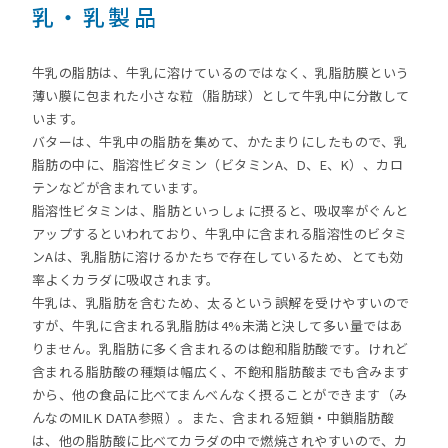
乳・乳製品
牛乳の脂肪は、牛乳に溶けているのではなく、乳脂肪膜という
薄い膜に包まれた小さな粒（脂肪球）として牛乳中に分散して
います。
バターは、牛乳中の脂肪を集めて、かたまりにしたもので、乳
脂肪の中に、脂溶性ビタミン（ビタミンA、D、E、K）、カロ
テンなどが含まれています。
脂溶性ビタミンは、脂肪といっしょに摂ると、吸収率がぐんと
アップするといわれており、牛乳中に含まれる脂溶性のビタミ
ンAは、乳脂肪に溶けるかたちで存在しているため、とても効
率よくカラダに吸収されます。
牛乳は、乳脂肪を含むため、太るという誤解を受けやすいので
すが、牛乳に含まれる乳脂肪は4%未満と決して多い量ではあ
りません。乳脂肪に多く含まれるのは飽和脂肪酸です。けれど
含まれる脂肪酸の種類は幅広く、不飽和脂肪酸までも含みます
から、他の食品に比べてまんべんなく摂ることができます（み
んなのMILK DATA参照）。また、含まれる短鎖・中鎖脂肪酸
は、他の脂肪酸に比べてカラダの中で燃焼されやすいので、カ