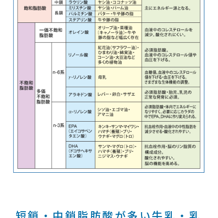
短鎖・中鎖脂肪酸が多い牛乳・乳