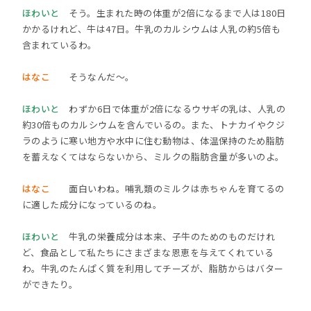
ほわいと
そう。生まれた時の体重が2倍になるまで人は180日
かかるけれど、牛は47日。牛乳のカルシウムは人乳の約5倍も
含まれているわ。
はなこ
そうなんだ～。
ほわいと
わずか6日で体重が2倍になるウサギの乳は、人乳の
約30倍ものカルシウムを含んでいるの。また、トナカイやクジ
ラのように寒い地方や水中に住む動物は、体温保持のため脂肪
を蓄えなくてはならないから、ミルクの脂肪含量が多いのよ。
はなこ
面白いわね。哺乳類のミルクは赤ちゃんを育てるの
に適した成分になっているのね。
ほわいと
牛乳の栄養成分は本来、子牛のためのものだけれ
ど、食品として私たちにさまざまな恩恵を与えてくれている
わ。牛乳のたんぱく質を利用してチーズが、脂肪からはバター
ができたり。