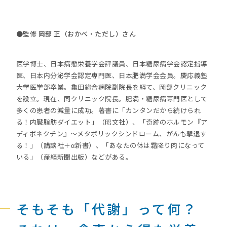
●監修 岡部 正（おかべ・ただし）さん
医学博士、日本病態栄養学会評議員、日本糖尿病学会認定指導
医、日本内分泌学会認定専門医、日本肥満学会会員。慶応義塾
大学医学部卒業。亀田総合病院副院長を経て、岡部クリニック
を設立。現在、同クリニック院長。肥満・糖尿病専門医として
多くの患者の減量に成功。著書に「カンタンだから続けられ
る！内臓脂肪ダイエット」（昭文社）、「奇跡のホルモン『ア
ディポネクチン』～メタボリックシンドローム、がんも撃退す
る！」（講談社＋α新書）、「あなたの体は霜降り肉になって
いる」（産経新聞出版）などがある。
そもそも「代謝」って何？