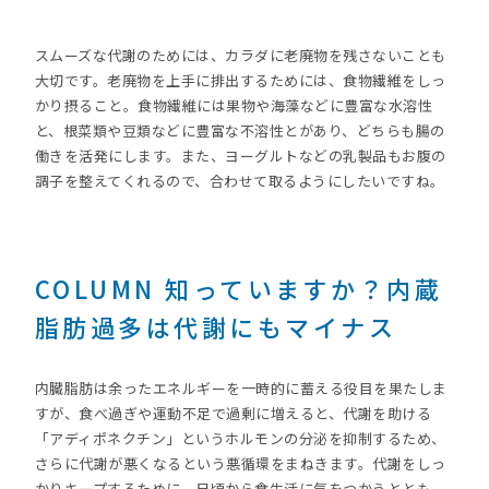
スムーズな代謝のためには、カラダに老廃物を残さないことも
大切です。老廃物を上手に排出するためには、食物繊維をしっ
かり摂ること。食物繊維には果物や海藻などに豊富な水溶性
と、根菜類や豆類などに豊富な不溶性とがあり、どちらも腸の
働きを活発にします。また、ヨーグルトなどの乳製品もお腹の
調子を整えてくれるので、合わせて取るようにしたいですね。
COLUMN 知っていますか？内蔵
脂肪過多は代謝にもマイナス
内臓脂肪は余ったエネルギーを一時的に蓄える役目を果たしま
すが、食べ過ぎや運動不足で過剰に増えると、代謝を助ける
「アディポネクチン」というホルモンの分泌を抑制するため、
さらに代謝が悪くなるという悪循環をまねきます。代謝をしっ
かりキープするために、日頃から食生活に気をつかうととも