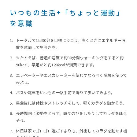
いつもの生活+「ちょっと運動」
を意識
トータルで1日30分を目標に歩こう。歩くときはエネルギー消
費を意識して早歩きを。
※たとえば、普通の速度で約30分間ウォーキングをすると約
90kcal、早足だと約120kcalが消費できます。
エレベーターやエスカレーターを使わずなるべく階段を使って
みよう。
バスや電車をいつもの一駅手前で降りて歩いてみよう。
昼食後には体操やストレッチをして、軽くカラダを動かそう。
長時間同じ姿勢をとらず、時々のびをしたりしてカラダをほぐ
そう。
休日は家でゴロゴロ過ごすよりも、外出してカラダを動かす機