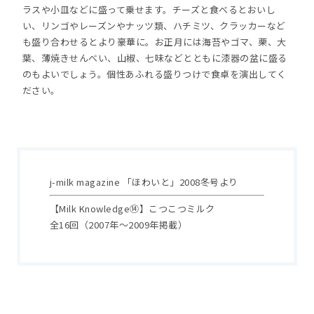
ラスや小皿などに盛って乗せます。チーズと食べるとおいし
い、リンゴやレーズンやナッツ類、ハチミツ、クラッカーなど
も盛り合わせるとより豪華に。お正月には海苔やゴマ、栗、大
葉、薄焼きせんべい、山椒、七味などとともに漆器の盆に盛る
のもよいでしょう。個性あふれる盛りつけで食卓を演出してく
ださい。
j-milk magazine 「ほわいと」2008冬号より
【Milk Knowledge⑭】こつこつミルク
全16回（2007年～2009年掲載）