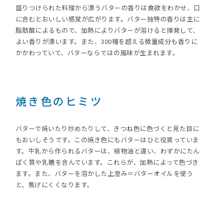
盛りつけられた料理から漂うバターの香りは食欲をわかせ、口
に含むとおいしい感覚が広がります。バター独特の香りは主に
脂肪酸によるもので、加熱によりバターが溶けると揮発して、
よい香りが漂います。また、300種を超える微量成分も香りに
かかわっていて、バターならではの風味が生まれます。
焼き色のヒミツ
バターで焼いたり炒めたりして、きつね色に色づくと見た目に
もおいしそうです。この焼き色にもバターはひと役買っていま
す。牛乳から作られるバターは、植物油と違い、わずかにたん
ぱく質や乳糖を含んでいます。これらが、加熱によって色づき
ます。また、バターを溶かした上澄み＝バターオイルを使う
と、焦げにくくなります。