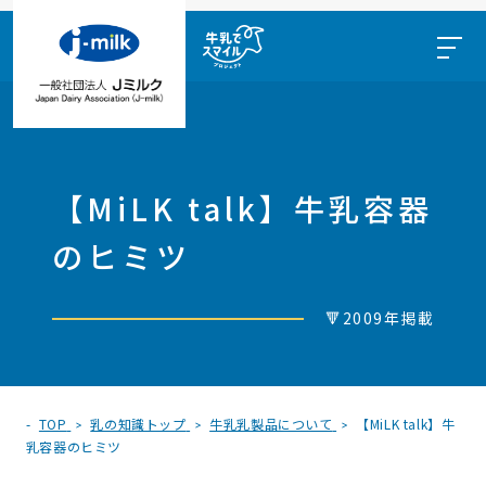
【MiLK talk】牛乳容器
のヒミツ
🔻2009年掲載
TOP
乳の知識トップ
牛乳乳製品について
【MiLK talk】牛
乳容器のヒミツ