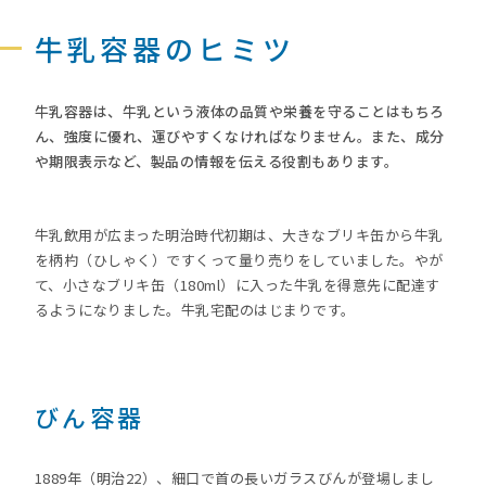
牛乳容器のヒミツ
牛乳容器は、牛乳という液体の品質や栄養を守ることはもちろ
ん、強度に優れ、運びやすくなければなりません。また、成分
や期限表示など、製品の情報を伝える役割もあります。
牛乳飲用が広まった明治時代初期は、大きなブリキ缶から牛乳
を柄杓（ひしゃく）ですくって量り売りをしていました。やが
て、小さなブリキ缶（180ml）に入った牛乳を得意先に配達す
るようになりました。牛乳宅配のはじまりです。
びん容器
1889年（明治22）、細口で首の長いガラスびんが登場しまし