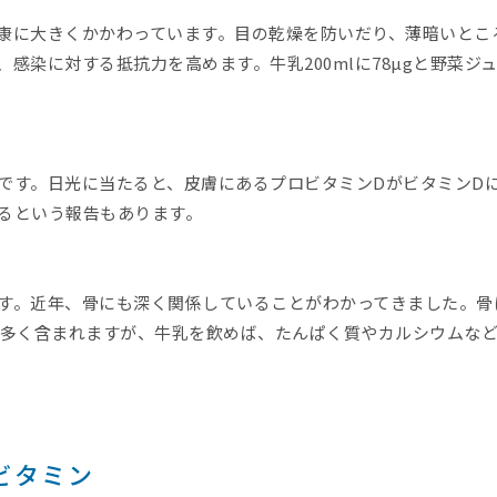
康に大きくかかわっています。目の乾燥を防いだり、薄暗いとこ
感染に対する抵抗力を高めます。牛乳200mlに78µgと野菜ジ
です。日光に当たると、皮膚にあるプロビタミンDがビタミンD
るという報告もあります。
す。近年、骨にも深く関係していることがわかってきました。骨
に多く含まれますが、牛乳を飲めば、たんぱく質やカルシウムな
ビタミン