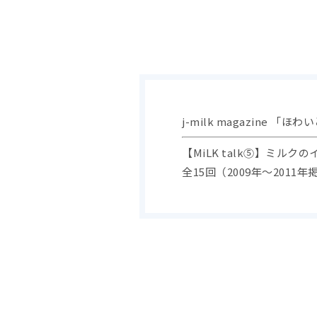
j-milk magazine 「ほ
【MiLK talk⑤】ミル
全15回（2009年～2011年