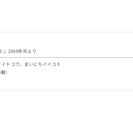
わいと」2009冬号より
クのイイトコで、まいにちイイコト
掲載）