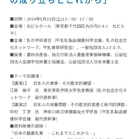
■日時：2014年5月31日(土)13：00 - 17：00
■会場：丸ビルホール（東京都千代田区丸の内2-4-1 丸ビル
7F）
■主催：乳の学術連合（牛乳乳製品健康科学会議、乳の社会文
化ネットワーク、牛乳食育研究会）、一般社団法人Jミルク、
■後援：農林水産省、独立行政法人農畜産業振興機構、公益社
団法人全国学校栄養士協議会、公益社団法人日本栄養士会
■テーマ別講演：
【講演1】 日本人の食事 - その歴史的展望 -
江原 絢子 氏 東京家政学院大学名誉教授（乳の社会文化ネ
ットワーク 副代表幹事）
【講演2】 日本人の栄養問題 - その歴史的変遷と現代的課題 -
中村 丁次 氏 神奈川県立保健福祉大学学長（牛乳乳製品健
康科学会議 副代表幹事）
■資料映像の放映：
「日本の酪農乳業 - これまでとこれから - 」