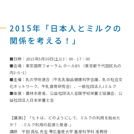
2015年「日本人とミルクの
関係を考える！」
■日時：2015年5月30日(土)13：00 - 17：00
■会場：東京国際フォーラム ホールB5 （東京都千代田区丸の
内3−5−1）
■主催：乳の学術連合（牛乳乳製品健康科学会議、乳の社会文
化ネットワーク、牛乳食育研究会）、一般社団法人Jミルク
■後援：農林水産省、公益社団法人全国学校栄養士協議会、公
益社団法人日本栄養士会
【講演1】「ヒトは、どのようにして、ミルクの利用を始めた
か？ -ミルク利用の起源と発達-」
講師 平田 昌弘 先生 帯広畜産大学 畜産科学科 准教授