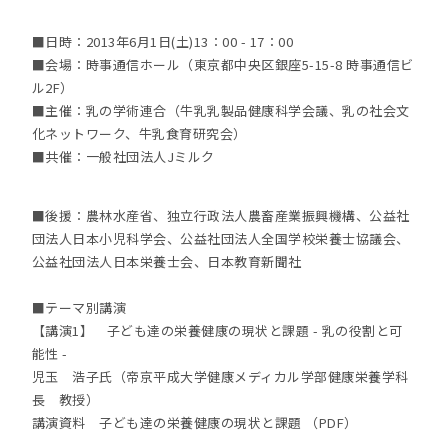
■日時：2013年6月1日(土)13：00 - 17：00
■会場：時事通信ホール（東京都中央区銀座5-15-8 時事通信ビ
ル2F）
■主催：乳の学術連合（牛乳乳製品健康科学会議、乳の社会文
化ネットワーク、牛乳食育研究会）
■共催：一般社団法人Jミルク
■後援：農林水産省、独立行政法人農畜産業振興機構、公益社
団法人日本小児科学会、公益社団法人全国学校栄養士協議会、
公益社団法人日本栄養士会、日本教育新聞社
■テーマ別講演
【講演1】 子ども達の栄養健康の現状と課題 - 乳の役割と可
能性 -
児玉 浩子氏（帝京平成大学健康メディカル学部健康栄養学科
長 教授）
講演資料 子ども達の栄養健康の現状と課題 （PDF）