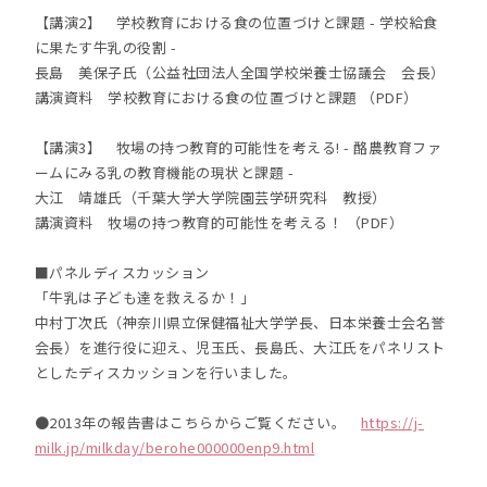
【講演2】 学校教育における食の位置づけと課題 - 学校給食
に果たす牛乳の役割 -
長島 美保子氏（公益社団法人全国学校栄養士協議会 会長）
講演資料 学校教育における食の位置づけと課題 （PDF）
【講演3】 牧場の持つ教育的可能性を考える! - 酪農教育ファ
ームにみる乳の教育機能の現状と課題 -
大江 靖雄氏（千葉大学大学院園芸学研究科 教授）
講演資料 牧場の持つ教育的可能性を考える！ （PDF）
■パネルディスカッション
「牛乳は子ども達を救えるか！」
中村丁次氏（神奈川県立保健福祉大学学長、日本栄養士会名誉
会長）を進行役に迎え、児玉氏、長島氏、大江氏をパネリスト
としたディスカッションを行いました。
●2013年の報告書はこちらからご覧ください。
https://j-
milk.jp/milkday/berohe000000enp9.html