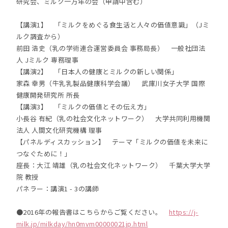
研究会、ミルク一万年の会（申請中含む）
【講演1】 「ミルクをめぐる食生活と人々の価値意識」（Jミ
ルク調査から）
前田 浩史（乳の学術連合運営委員会 事務局長） 一般社団法
人 Jミルク 専務理事
【講演2】 「日本人の健康とミルクの新しい関係」
家森 幸男（牛乳乳製品健康科学会議） 武庫川女子大学 国際
健康開発研究所 所長
【講演3】 「ミルクの価値とその伝え方」
小長谷 有紀（乳の社会文化ネットワーク） 大学共同利用機関
法人 人間文化研究機構 理事
【パネルディスカッション】 テーマ「ミルクの価値を未来に
つなぐために！」
座長：大江 靖雄（乳の社会文化ネットワーク） 千葉大学大学
院 教授
パネラー：講演1 - 3の講師
●2016年の報告書はこちらからご覧ください。
https://j-
milk.jp/milkday/hn0mvm00000021jp.html