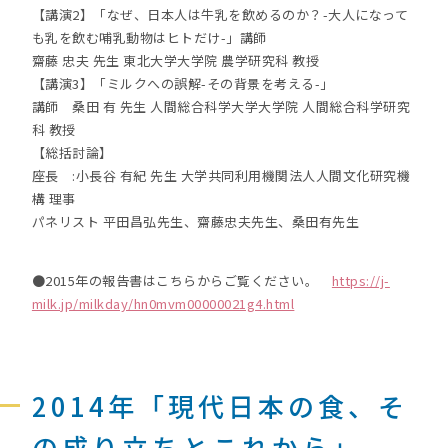
【講演2】「なぜ、日本人は牛乳を飲めるのか？-大人になって
も乳を飲む哺乳動物はヒトだけ-」講師
齋藤 忠夫 先生 東北大学大学院 農学研究科 教授
【講演3】「ミルクへの誤解-その背景を考える-」
講師 桑田 有 先生 人間総合科学大学大学院 人間総合科学研究
科 教授
【総括討論】
座長 :小長谷 有紀 先生 大学共同利用機関法人人間文化研究機
構 理事
パネリスト 平田昌弘先生、齋藤忠夫先生、桑田有先生
●2015年の報告書はこちらからご覧ください。
https://j-
milk.jp/milkday/hn0mvm00000021g4.html
2014年「現代日本の食、そ
の成り立ちとこれから」