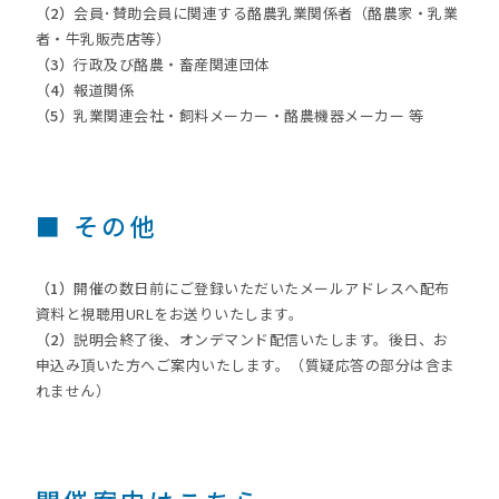
（2）
会員･賛助会員に関連する酪農乳業関係者（酪農家・乳業
者・牛乳販売店等）
（3）
行政及び酪農・畜産関連団体
（4）
報道関係
（5）
乳業関連会社・飼料メーカー・酪農機器メーカー 等
■ その他
（1）
開催の数日前にご登録いただいたメールアドレスへ配布
資料と視聴用URLをお送りいたします。
（2）
説明会終了後、オンデマンド配信いたします。後日、お
申込み頂いた方へご案内いたします。（質疑応答の部分は含ま
れません）