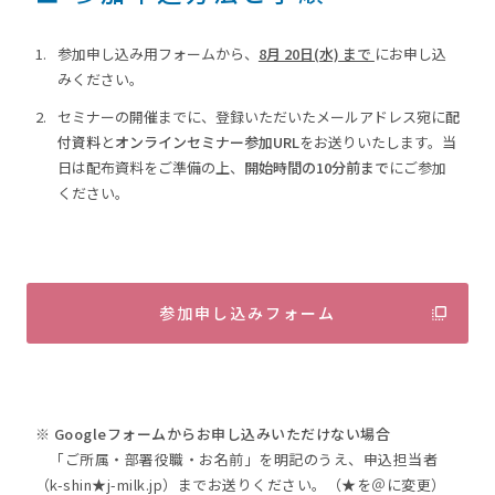
参加申し込み用フォームから、
8月 20日(水) まで
にお申し込
みください。
セミナーの開催までに、登録いただいたメールアドレス宛に
配
付資料
と
オンラインセミナー参加URL
をお送りいたします。当
日は配布資料をご準備の上、
開始時間の10分前まで
にご参加
ください。
参加申し込みフォーム
※ Googleフォームからお申し込みいただけない場合
「ご所属・部署役職・お名前」を明記のうえ、申込担当者
（k-shin★j-milk.jp）までお送りください。（★を＠に変更）