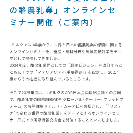
の酪農乳業」オンラインセ
ミナー開催（ご案内）
Jミルクでは3年前から、世界と日本の酪農乳業の情勢に関する
オンラインセミナーを、畜産・飼料分野や気候変動対策をテー
マとして開催してきました。
2024年度、酪農乳業界としての「戦略ビジョン」を改訂すると
ともに７つの「マテリアリティ(重要課題)」を設定し、2025年
度からその推進に取り組んでいるところです。
そこで2025年度は、JミルクのGDP日本会員連絡会議との合同
で、酪農乳業の国際組織GDP(グローバル･デーリー･プラットフ
ォーム) の専務理事ドナルド・ムーア氏をお招きし、「“サステ
ナ”で変わる世界の酪農乳業」をテーマとするオンラインセミ
ナー形式での国際情報交換会を開催することといたしました。