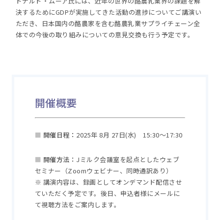
ドナルド・ムーア氏には、近年の世界の酪農乳業界の課題を解
決するためにGDPが実施してきた活動の進捗についてご講演い
ただき、日本国内の酪農家を含む酪農乳業サプライチェーン全
体での今後の取り組みについての意見交換も行う予定です。
開催概要
■
開催日程
：
2025年 8月 27日(水)
15:30～17:30
■
開催方法
：
Jミルク会議室を起点としたウェブ
セミナー（Zoomウェビナー、同時通訳あり）
※ 講演内容は、録画としてオンデマンド配信させ
ていただく予定です。後日、申込者様にメールに
て視聴方法をご案内します。