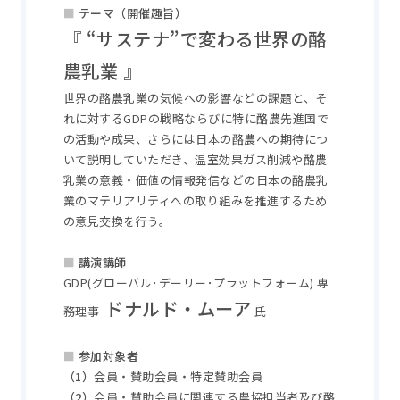
■
テーマ（開催趣旨）
『 “サステナ”で変わる世界の酪
農乳業 』
世界の酪農乳業の気候への影響などの課題と、そ
れに対するGDPの戦略ならびに特に酪農先進国で
の活動や成果、さらには日本の酪農への期待につ
いて説明していただき、温室効果ガス削減や酪農
乳業の意義・価値の情報発信などの日本の酪農乳
業のマテリアリティへの取り組みを推進するため
の意見交換を行う。
■
講演講師
GDP(グローバル･デーリー･プラットフォーム) 専
ドナルド・ムーア
務理事
氏
■
参加対象者
（1）
会員・賛助会員・特定賛助会員
（2）
会員・賛助会員に関連する農協担当者及び酪