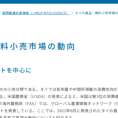
国際酪農乳業情報（J-MILK INTELLIGENCE）
タイの食品・飲料小売市場の動向
飲料小売市場の動向
ートを中心に
大の小売分野である。タイでは若年層や中間所得層の消費性向が
る。米国農務省（USDA）の発表によると、米国は第3位の消費
の海外農務局（FAS）では、グローバル農業情報ネットワーク（G
ートを発表している。ここでは、2021年6月に発表されたタイの食
乳乳製品市場の動向についても紹介する。