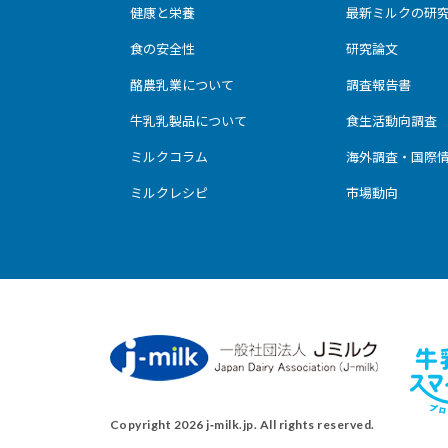
健康と栄養
最新ミルクの研
食の安全性
研究論文
酪農乳業について
調査報告書
牛乳乳製品について
食生活動向調査
ミルクコラム
海外調査・国際
ミルクレシピ
市場動向
Copyright 2026 j‑milk.jp. All rights reserved.