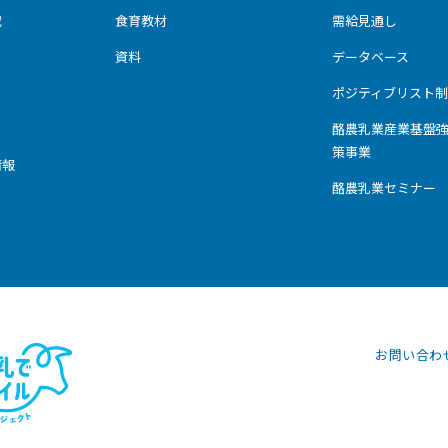
究
食育教材
需給見通し
資料
データベース
ポジティブリスト制
酪農乳業産業基盤
策事業
情報
酪農乳業セミナー
お問い合わ