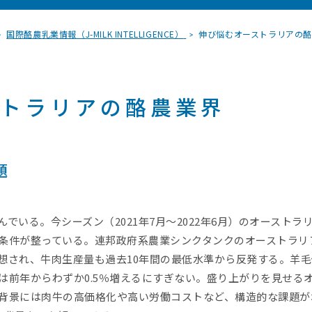
国際酪農乳業情報（J-MILK INTELLIGENCE）
伸び悩むオーストラリアの酪農
ストラリアの酪農業界
題
でいる。今シーズン（2021年7月～2022年6月）のオースト
件が整っている。連邦政府系農業シンクタンクのオーストラリア農
想され、牛肉生産量も過去10年間の最低水準から反発する。羊
は前年からわずか0.5％増えるにすぎない。盛り上がりを見せる
背景には肉牛の高価格化や高い労働コストなど、構造的な課題が