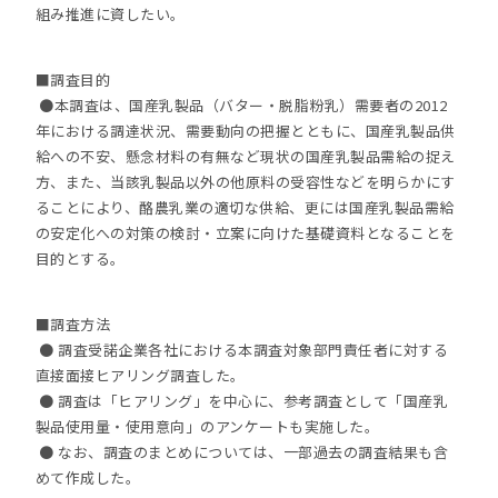
組み推進に資したい。
■調査目的
●本調査は、国産乳製品（バター・脱脂粉乳）需要者の2012
年における調達状況、需要動向の把握とともに、国産乳製品供
給への不安、懸念材料の有無など現状の国産乳製品需給の捉え
方、また、当該乳製品以外の他原料の受容性などを明らかにす
ることにより、酪農乳業の適切な供給、更には国産乳製品需給
の安定化への対策の検討・立案に向けた基礎資料となることを
目的とする。
■調査方法
● 調査受諾企業各社における本調査対象部門責任者に対する
直接面接ヒアリング調査した。
● 調査は「ヒアリング」を中心に、参考調査として「国産乳
製品使用量・使用意向」のアンケートも実施した。
● なお、調査のまとめについては、一部過去の調査結果も含
めて作成した。