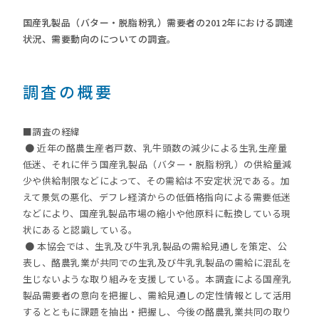
国産乳製品（バター・脱脂粉乳）需要者の2012年における調達
状況、需要動向のについての調査。
調査の概要
■調査の経緯
● 近年の酪農生産者戸数、乳牛頭数の減少による生乳生産量
低迷、それに伴う国産乳製品（バター・脱脂粉乳）の供給量減
少や供給制限などによって、その需給は不安定状況である。加
えて景気の悪化、デフレ経済からの低価格指向による需要低迷
などにより、国産乳製品市場の縮小や他原料に転換している現
状にあると認識している。
● 本協会では、生乳及び牛乳乳製品の需給見通しを策定、公
表し、酪農乳業が共同での生乳及び牛乳乳製品の需給に混乱を
生じないような取り組みを支援している。本調査による国産乳
製品需要者の意向を把握し、需給見通しの定性情報として活用
するとともに課題を抽出・把握し、今後の酪農乳業共同の取り